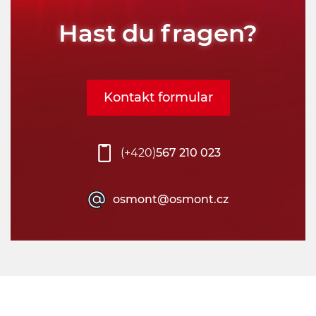
Vyberte
Hast du fragen?
Typy svítidel:
Vyberte
Kontakt formular
Typ montáže:
(+420)
567 210 023
Vyberte
Umístění montáže:
osmont@osmont.cz
Vyberte
Patice
Vyberte