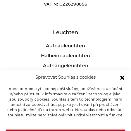
VATIN: CZ26298856
Filtrovat
Resetovat
Leuchten
Aufbauleuchten
Halbeinbauleuchten
Aufhängeleuchten
Industrielle leuchten
Spravovat Souhlas s cookies
Tischlampen
Abychom poskytli co nejlepší služby, používáme k ukládání
a/nebo přístupu k informacím o zařízení, technologie jako
jsou soubory cookies. Souhlas s těmito technologiemi nám
umožní zpracovávat údaje, jako je chování při procházení
Für Kunden
nebo jedinečná ID na tomto webu. Nesouhlas nebo odvolání
souhlasu může nepříznivě ovlivnit určité vlastnosti a funkce.
Ware reklamieren