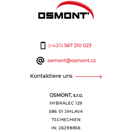
Teplota:
Vyberte
(+420)
567 210 023
Senzor:
osmont@osmont.cz
Ano
Ne
Kontaktiere uns
Typ baterií:
Vyberte
OSMONT, s.r.o.
HYBRÁLEC 129
Čas nouze:
586 01 JIHLAVA
TSCHECHIEN
Vyberte
IN: 26298856