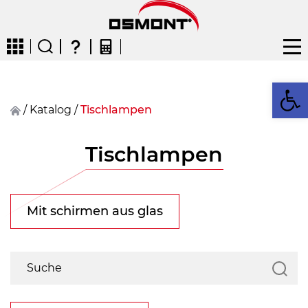
We
/
Katalog
/
Tischlampen
CZ
EN
DE
FR
FIN
Tischlampen
Mit schirmen aus glas