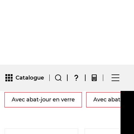
Catalogue
/
Catalogue
/
Luminaire suspendu
Luminaire suspendu
Avec abat-jour en verre
Avec abat-jour
Materiál
Vyberte
stínidla: