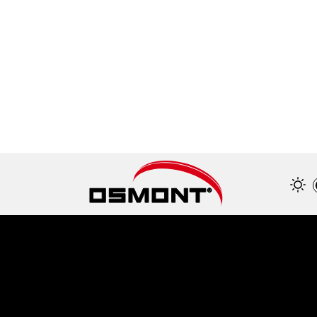
 plastique
Patice
Vyberte