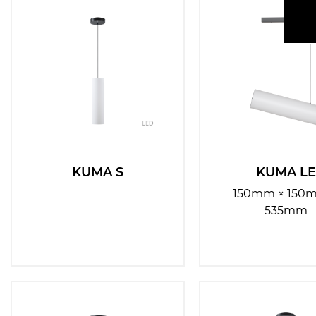
Materiál
Vyberte
základny:
Barva
Vyberte
základny:
Barva stínidla:
Vyberte
KUMA S
KUMA LE
Typy svítidel:
Vyberte
150mm × 150
535mm
Typ montáže:
Vyberte
Umístění
Vyberte
montáže: