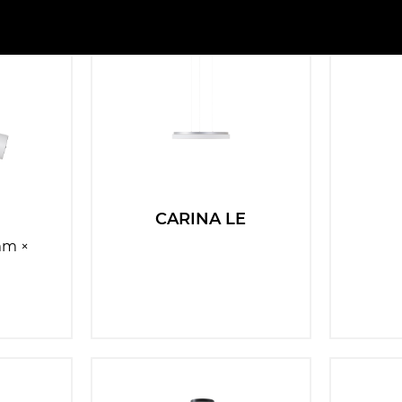
Teplota:
Vyberte
Senzor:
Ano
Ne
CARINA LE
mm ×