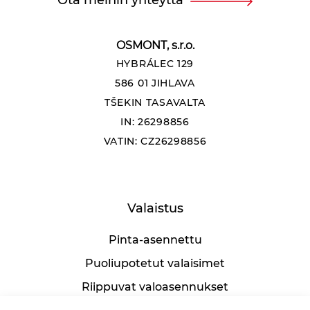
u
Liettua
m
e
Luxemburg
r
OSMONT, s.r.o.
o
HYBRÁLEC 129
:
Mauritius
586 01 JIHLAVA
Y
h
TŠEKIN TASAVALTA
Moldova
t
IN: 26298856
e
y
VATIN: CZ26298856
Nigeria
s
p
Norja
u
h
e
Valaistus
Oman
l
i
Pinta-asennettu
Portugali
n
n
Puoliupotetut valaisimet
u
Puola
m
Riippuvat valoasennukset
e
Qatarin osavaltio
r