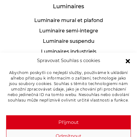
Luminaires
Luminaire mural et plafond
Luminaire semi-integre
Luminaire suspendu
Luminaires industriels
Spravovat Souhlas s cookies
Lampe de table
Abychom poskytli co nejlepší služby, používáme k ukládání
a/nebo přístupu k informacím o zařízení, technologie jako
jsou soubory cookies. Souhlas s těmito technologiemi nám
Pour les clients
umožní zpracovávat údaje, jako je chování při procházení
nebo jedinečná ID na tomto webu. Nesouhlas nebo odvolání
souhlasu může nepříznivě ovlivnit určité vlastnosti a funkce.
Marchandises de réclamation
Politique de confidentialité
Příjmout
Odmítnout