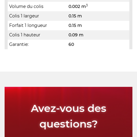
3
Volume du colis
0.002 m
Colis 1 largeur
0.15 m
Forfait 1 longueur
0.15 m
Colis 1 hauteur
0.09 m
Garantie:
60
Avez-vous des
questions?