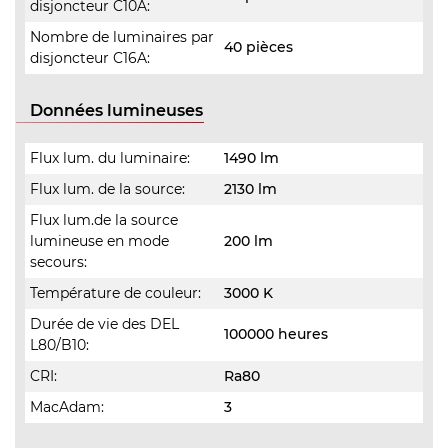
disjoncteur C10A:
Nombre de luminaires par
40 pièces
disjoncteur C16A:
Données lumineuses
Flux lum. du luminaire:
1490 lm
Flux lum. de la source:
2130 lm
Flux lum.de la source
lumineuse en mode
200 lm
secours:
Température de couleur:
3000 K
Durée de vie des DEL
100000 heures
L80/B10:
CRI:
Ra80
MacAdam:
3