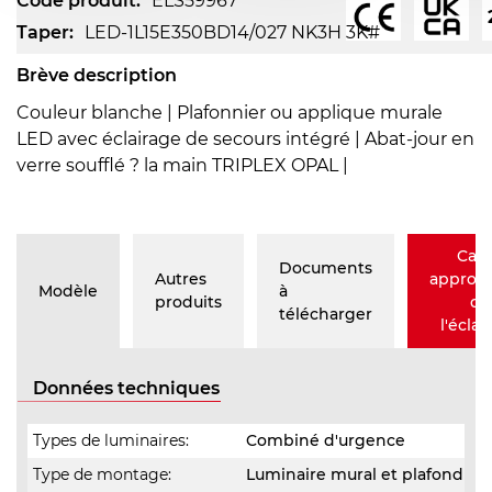
Code produit:
ELS59967
Taper:
LED-1L15E350BD14/027 NK3H 3K#
Brève description
Couleur blanche | Plafonnier ou applique murale
LED avec éclairage de secours intégré | Abat-jour en
verre soufflé ? la main TRIPLEX OPAL |
Calc
Documents
Autres
approxi
Modèle
à
produits
de
télécharger
l'éclai
Données techniques
Types de luminaires:
Combiné d'urgence
Type de montage:
Luminaire mural et plafond