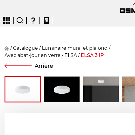
/
Catalogue
/
Luminaire mural et plafond
/
Avec abat-jour en verre
/
ELSA
/
ELSA 3 IP
CZ
EN
DE
FR
FIN
Arrière