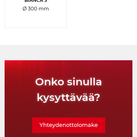
BIANCA 3
Ø 300 mm
Vyberte
Typ montáže:
Vyberte
Umístění montáže:
Onko sinulla
Vyberte
kysyttävää?
Patice
Vyberte
Yhteydenottolomake
Teplota: