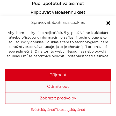
Puoliupotetut valaisimet
Riippuvat valoasennukset
Teolliset valoasennukset
Spravovat Souhlas s cookies
Pöytälamput
Abychom poskytli co nejlepší služby, používáme k ukládání
a/nebo přístupu k informacím o zařízení, technologie jako
jsou soubory cookies. Souhlas s těmito technologiemi nám
umožní zpracovávat údaje, jako je chování při procházení
Asiakkaille
nebo jedinečná ID na tomto webu. Nesouhlas nebo odvolání
souhlasu může nepříznivě ovlivnit určité vlastnosti a funkce.
Tuotevalitukset
Tietosuojakäytäntö
Příjmout
Odmítnout
Zobrazit předvolby
Copyright 2026 - OSMONT s.r.o. Kaikki oikeudet pidätetään.
Evästekäytäntö
Tietosuojakäytäntö