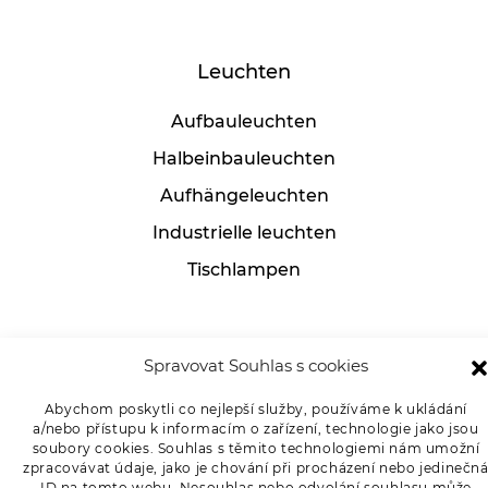
Leuchten
Aufbauleuchten
Halbeinbauleuchten
Aufhängeleuchten
Industrielle leuchten
Tischlampen
Für Kunden
Spravovat Souhlas s cookies
Abychom poskytli co nejlepší služby, používáme k ukládání
Ware reklamieren
a/nebo přístupu k informacím o zařízení, technologie jako jsou
Datenschutz-Bestimmungen
soubory cookies. Souhlas s těmito technologiemi nám umožní
zpracovávat údaje, jako je chování při procházení nebo jedinečn
ID na tomto webu. Nesouhlas nebo odvolání souhlasu může