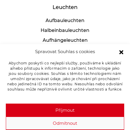
Leuchten
Aufbauleuchten
Halbeinbauleuchten
Aufhängeleuchten
Industrielle leuchten
Spravovat Souhlas s cookies
Tischlampen
Abychom poskytli co nejlepší služby, používáme k ukládání
a/nebo přístupu k informacím o zařízení, technologie jako
jsou soubory cookies. Souhlas s těmito technologiemi nám
umožní zpracovávat údaje, jako je chování při procházení
Für Kunden
nebo jedinečná ID na tomto webu. Nesouhlas nebo odvolání
souhlasu může nepříznivě ovlivnit určité vlastnosti a funkce.
Ware reklamieren
Datenschutz-Bestimmungen
Příjmout
Odmítnout