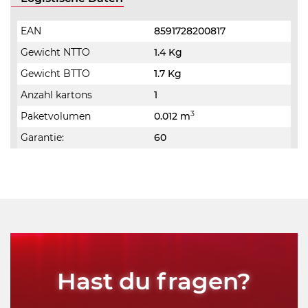
EAN
8591728200817
Gewicht NTTO
1.4 Kg
Gewicht BTTO
1.7 Kg
Anzahl kartons
1
3
Paketvolumen
0.012 m
Garantie:
60
Hast du fragen?