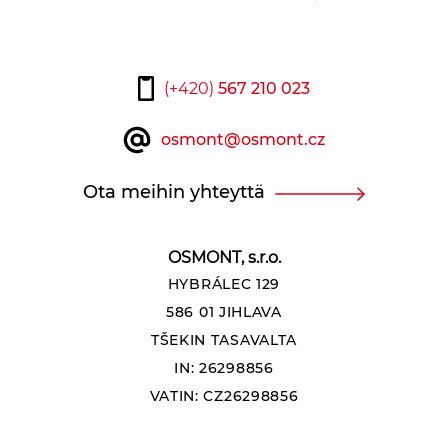
(+420)
567 210 023
osmont@osmont.cz
Ota meihin yhteyttä
OSMONT, s.r.o.
HYBRÁLEC 129
586 01 JIHLAVA
TŠEKIN TASAVALTA
IN: 26298856
VATIN: CZ26298856