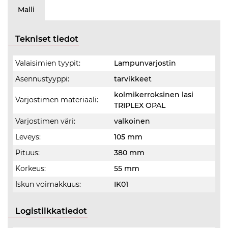
Malli
Tekniset tiedot
Valaisimien tyypit:
Lampunvarjostin
Asennustyyppi:
tarvikkeet
kolmikerroksinen lasi
Varjostimen materiaali:
TRIPLEX OPAL
Varjostimen väri:
valkoinen
Leveys:
105 mm
Pituus:
380 mm
Korkeus:
55 mm
Iskun voimakkuus:
IK01
Logistiikkatiedot