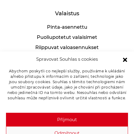
Valaistus
Pinta-asennettu
Puoliupotetut valaisimet
Riippuvat valoasennukset
Teolliset valoasennukset
Spravovat Souhlas s cookies
Pöytälamput
Abychom poskytli co nejlepší služby, používáme k ukládání
a/nebo přístupu k informacím o zařízení, technologie jako
jsou soubory cookies. Souhlas s těmito technologiemi nám
umožní zpracovávat údaje, jako je chování při procházení
Asiakkaille
nebo jedinečná ID na tomto webu. Nesouhlas nebo odvolání
souhlasu může nepříznivě ovlivnit určité vlastnosti a funkce.
Tuotevalitukset
Tietosuojakäytäntö
Příjmout
Odmítnout