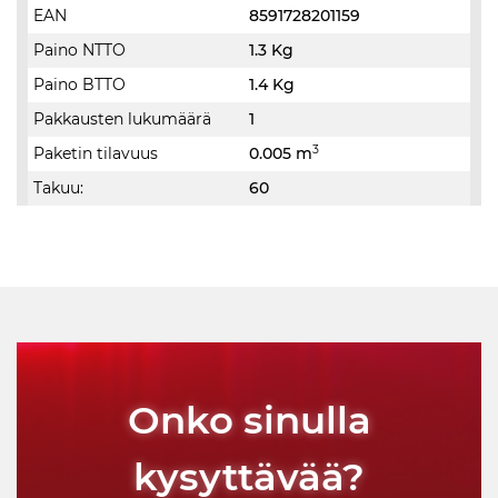
EAN
8591728201159
Paino NTTO
1.3 Kg
Paino BTTO
1.4 Kg
Pakkausten lukumäärä
1
3
Paketin tilavuus
0.005 m
Takuu:
60
Onko sinulla
kysyttävää?