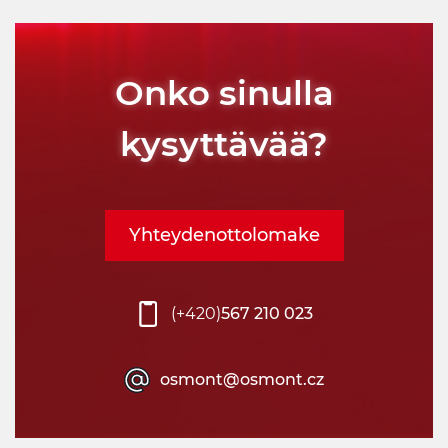
Onko sinulla
kysyttävää?
Yhteydenottolomake
(+420)
567 210 023
osmont@osmont.cz