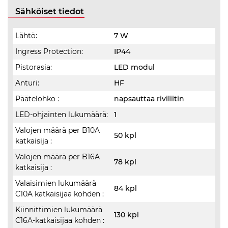
Sähköiset tiedot
Lähtö:
7 W
Ingress Protection:
IP44
Pistorasia:
LED modul
Anturi:
HF
Päätelohko :
napsauttaa riviliitin
LED-ohjainten lukumäärä:
1
Valojen määrä per B10A
50 kpl
katkaisija :
Valojen määrä per B16A
78 kpl
katkaisija :
Valaisimien lukumäärä
84 kpl
C10A katkaisijaa kohden :
Kiinnittimien lukumäärä
130 kpl
C16A-katkaisijaa kohden :