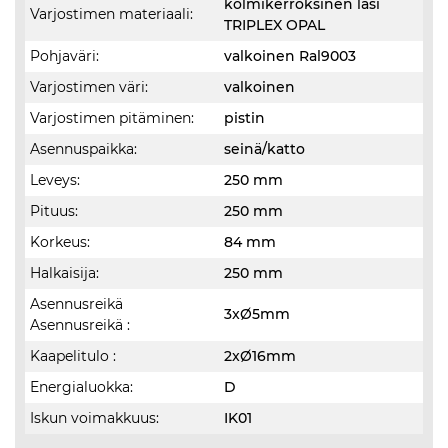
kolmikerroksinen lasi
Varjostimen materiaali:
TRIPLEX OPAL
Pohjaväri:
valkoinen Ral9003
Varjostimen väri:
valkoinen
Varjostimen pitäminen:
pistin
Asennuspaikka:
seinä/katto
Leveys:
250 mm
Pituus:
250 mm
Korkeus:
84 mm
Halkaisija:
250 mm
Asennusreikä
3xØ5mm
Asennusreikä :
Kaapelitulo :
2xØ16mm
Energialuokka:
D
Iskun voimakkuus:
IK01