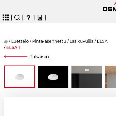
/
Luettelo
/
Pinta-asennettu
/
Lasikuvuilla
/
ELSA
/
ELSA 1
CZ
EN
DE
FR
FIN
Takaisin