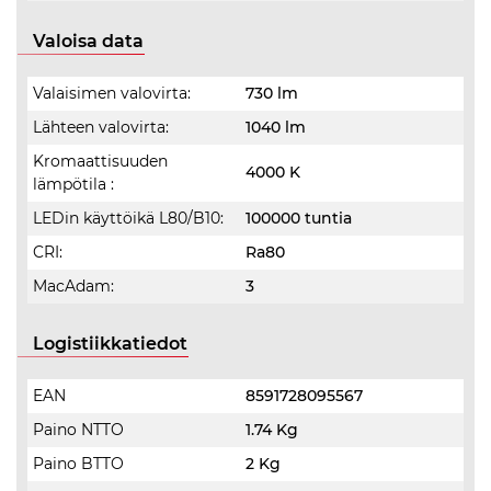
Valoisa data
Valaisimen valovirta:
730 lm
Lähteen valovirta:
1040 lm
Kromaattisuuden
4000 K
lämpötila :
LEDin käyttöikä L80/B10:
100000 tuntia
CRI:
Ra80
MacAdam:
3
Logistiikkatiedot
EAN
8591728095567
Paino NTTO
1.74 Kg
Paino BTTO
2 Kg