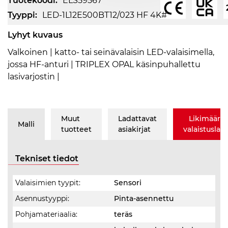
Tuotekoodi:
ELS59567
Tyyppi:
LED-1L12E500BT12/023 HF 4K#
Lyhyt kuvaus
Valkoinen | katto- tai seinävalaisin LED-valaisimella,
jossa HF-anturi | TRIPLEX OPAL käsinpuhallettu
lasivarjostin |
Muut
Ladattavat
Likimäärä
Malli
tuotteet
asiakirjat
valaistusla
Tekniset tiedot
Valaisimien tyypit:
Sensori
Asennustyyppi:
Pinta-asennettu
Pohjamateriaalia:
teräs