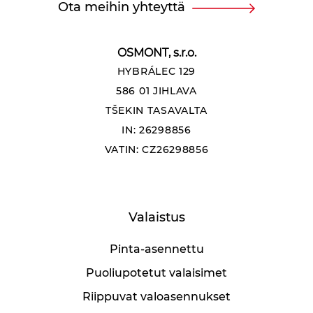
Ota meihin yhteyttä
OSMONT, s.r.o.
HYBRÁLEC 129
586 01 JIHLAVA
TŠEKIN TASAVALTA
IN: 26298856
VATIN: CZ26298856
Valaistus
Pinta-asennettu
Puoliupotetut valaisimet
Riippuvat valoasennukset