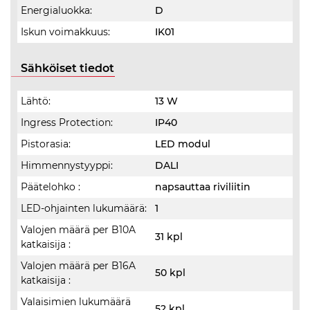
Energialuokka:
D
Iskun voimakkuus:
IK01
Sähköiset tiedot
Lähtö:
13 W
Ingress Protection:
IP40
Pistorasia:
LED modul
Himmennystyyppi:
DALI
Päätelohko :
napsauttaa riviliitin
LED-ohjainten lukumäärä:
1
Valojen määrä per B10A
31 kpl
katkaisija :
Valojen määrä per B16A
50 kpl
katkaisija :
Valaisimien lukumäärä
52 kpl