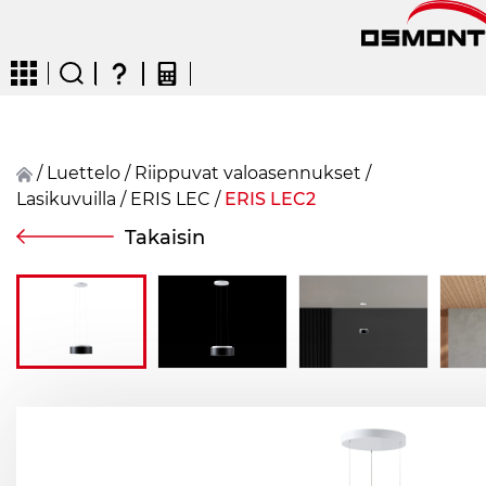
/
Luettelo
/
Riippuvat valoasennukset
/
Lasikuvuilla
/
ERIS LEC
/
ERIS LEC2
CZ
EN
DE
FR
FIN
Takaisin