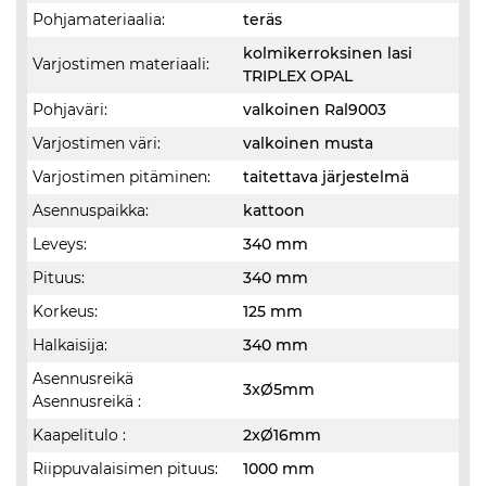
Pohjamateriaalia:
teräs
kolmikerroksinen lasi
Varjostimen materiaali:
TRIPLEX OPAL
Pohjaväri:
valkoinen Ral9003
Varjostimen väri:
valkoinen musta
Varjostimen pitäminen:
taitettava järjestelmä
Asennuspaikka:
kattoon
Leveys:
340 mm
Pituus:
340 mm
Korkeus:
125 mm
Halkaisija:
340 mm
Asennusreikä
3xØ5mm
Asennusreikä :
Kaapelitulo :
2xØ16mm
Riippuvalaisimen pituus:
1000 mm