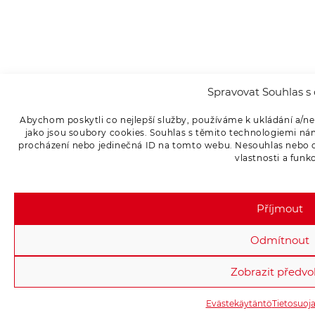
Spravovat Souhlas s 
Abychom poskytli co nejlepší služby, používáme k ukládání a/ne
jako jsou soubory cookies. Souhlas s těmito technologiemi ná
procházení nebo jedinečná ID na tomto webu. Nesouhlas nebo od
vlastnosti a funk
Příjmout
Odmítnout
Zobrazit předvo
Evästekäytäntö
Tietosuoj