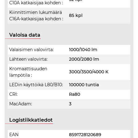
C10A katkaisijaa kohden :
Kiinnittimien lukumäärä
85 kpl
C16A-katkaisijaa kohden :
Valoisa data
Valaisimen valovirta:
1000/1040 lm
Lähteen valovirta:
2000/2080 lm
Kromaattisuuden
3000/3500/4000 K
lämpötila :
LEDin käyttöikä L80/B10:
100000 tuntia
CRI:
Ra80
MacAdam:
3
Logistiikkatiedot
EAN
8591728120689