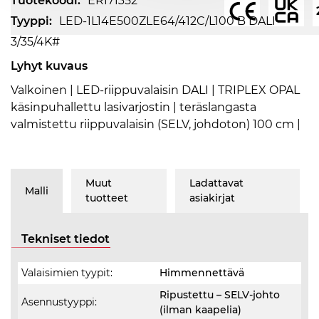
Tuotekoodi:
ERI71352
Tyyppi:
LED-1L14E500ZLE64/412C/L100 B DALI
3/35/4K#
Lyhyt kuvaus
Valkoinen | LED-riippuvalaisin DALI | TRIPLEX OPAL
käsinpuhallettu lasivarjostin | teräslangasta
valmistettu riippuvalaisin (SELV, johdoton) 100 cm |
Muut
Ladattavat
Malli
tuotteet
asiakirjat
Tekniset tiedot
Valaisimien tyypit:
Himmennettävä
Ripustettu – SELV-johto
Asennustyyppi:
(ilman kaapelia)