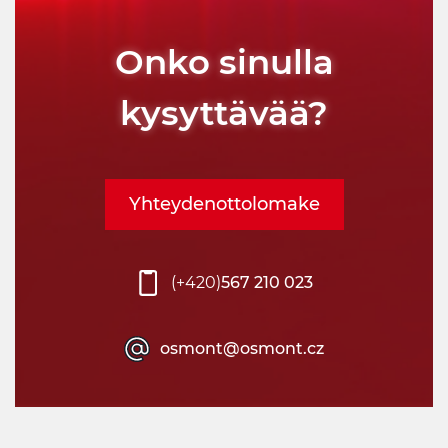
Onko sinulla
kysyttävää?
Yhteydenottolomake
(+420)
567 210 023
osmont@osmont.cz