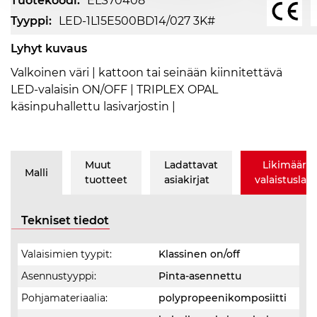
Tuotekoodi:
ELS70408
Tyyppi:
LED-1L15E500BD14/027 3K#
Lyhyt kuvaus
Valkoinen väri | kattoon tai seinään kiinnitettävä
LED-valaisin ON/OFF | TRIPLEX OPAL
käsinpuhallettu lasivarjostin |
Muut
Ladattavat
Likimäärä
Malli
tuotteet
asiakirjat
valaistusla
Tekniset tiedot
Valaisimien tyypit:
Klassinen on/off
Asennustyyppi:
Pinta-asennettu
Pohjamateriaalia:
polypropeenikomposiitti