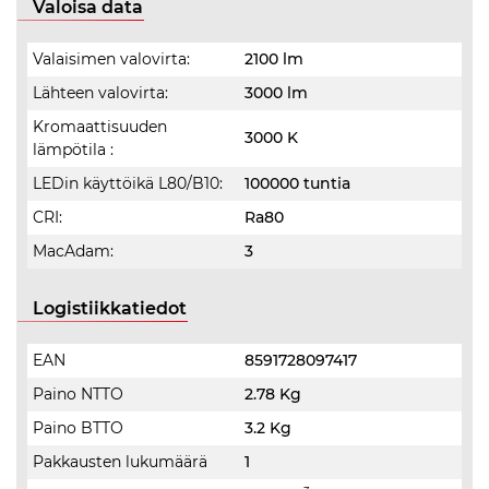
Valoisa data
Valaisimen valovirta:
2100 lm
Lähteen valovirta:
3000 lm
Kromaattisuuden
3000 K
lämpötila :
LEDin käyttöikä L80/B10:
100000 tuntia
CRI:
Ra80
MacAdam:
3
Logistiikkatiedot
EAN
8591728097417
Paino NTTO
2.78 Kg
Paino BTTO
3.2 Kg
Pakkausten lukumäärä
1