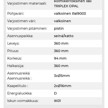
kolmikerroksinen lasi
Varjostimen materiaali:
TRIPLEX OPAL
Pohjaväri:
valkoinen Ral9003
Varjostimen väri:
valkoinen
Varjostimen pitäminen:
pistin
Asennuspaikka:
seinä/katto
Leveys:
360 mm
Pituus:
360 mm
Korkeus:
94 mm
Halkaisija:
360 mm
Asennusreikä
3xØ5mm
Asennusreikä :
Kaapelitulo :
2xØ16mm
Energialuokka:
D
Iskun voimakkuus:
IK01