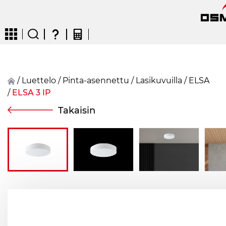
/
Luettelo
/
Pinta-asennettu
/
Lasikuvuilla
/
ELSA
/
ELSA 3 IP
CZ
EN
DE
FR
FIN
Takaisin