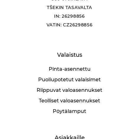
TŠEKIN TASAVALTA
IN: 26298856
VATIN: CZ26298856
Valaistus
Pinta-asennettu
Puoliupotetut valaisimet
Riippuvat valoasennukset
Teolliset valoasennukset
Pöytälamput
Asiakkaille