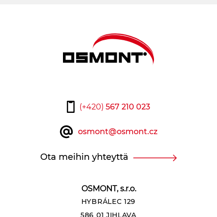
(+420)
567 210 023
osmont@osmont.cz
Ota meihin yhteyttä
OSMONT, s.r.o.
HYBRÁLEC 129
586 01 JIHLAVA