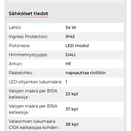
Sähköiset tiedot
Lähtö:
34 W
Ingress Protection:
IP43
Pistorasia:
LED modul
Himmennystyyppi:
DALI
Anturi:
HF
Päätelohko :
napsauttaa riviliitin
LED-ohjainten lukumäärä:
1
Valojen määrä per B10A
23 kpl
katkaisija :
Valojen määrä per B16A
37 kpl
katkaisija :
Valaisimien lukumäärä
38 kpl
C10A katkaisijaa kohden :