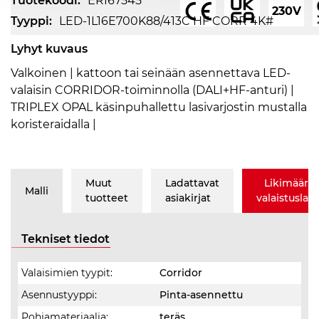
Tuotekoodi:
ERI67545
230V
Tyyppi:
LED-1L16E700K88/413C HF CORR 4K#
Lyhyt kuvaus
Valkoinen | kattoon tai seinään asennettava LED-
valaisin CORRIDOR-toiminnolla (DALI+HF-anturi) |
TRIPLEX OPAL käsinpuhallettu lasivarjostin mustalla
koristeraidalla |
Muut
Ladattavat
Likimäärä
Malli
tuotteet
asiakirjat
valaistusla
Tekniset tiedot
Valaisimien tyypit:
Corridor
Asennustyyppi:
Pinta-asennettu
Pohjamateriaalia:
teräs