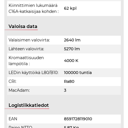
Kiinnittimien lukumäärä
62 kpl
C16A-katkaisijaa kohden :
Valoisa data
Valaisimen valovirta:
2640 lm
Lähteen valovirta:
5270 lm
Kromaattisuuden
4000 K
lämpötila :
LEDin käyttöikä L80/B10:
100000 tuntia
CRI:
Ra80
MacAdam:
3
Logistiikkatiedot
EAN
8591728119010
Paino NTTO
5.87 Kg