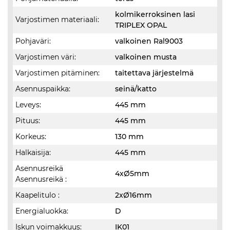
kolmikerroksinen lasi
Varjostimen materiaali:
TRIPLEX OPAL
Pohjaväri:
valkoinen Ral9003
Varjostimen väri:
valkoinen musta
Varjostimen pitäminen:
taitettava järjestelmä
Asennuspaikka:
seinä/katto
Leveys:
445 mm
Pituus:
445 mm
Korkeus:
130 mm
Halkaisija:
445 mm
Asennusreikä
4xØ5mm
Asennusreikä :
Kaapelitulo :
2xØ16mm
Energialuokka:
D
Iskun voimakkuus:
IK01