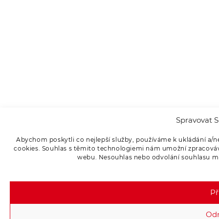
Spravovat S
Abychom poskytli co nejlepší služby, používáme k ukládání a/n
cookies. Souhlas s těmito technologiemi nám umožní zpracováva
webu. Nesouhlas nebo odvolání souhlasu může
Př
Od