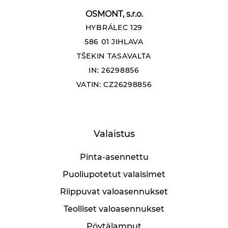
OSMONT, s.r.o.
HYBRÁLEC 129
586 01 JIHLAVA
TŠEKIN TASAVALTA
IN: 26298856
VATIN: CZ26298856
Valaistus
Pinta-asennettu
Puoliupotetut valaisimet
Riippuvat valoasennukset
Teolliset valoasennukset
Pöytälamput