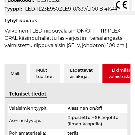
Tuotekoodi:
ELS73532
Tyyppi:
LED-1L23E950ZLE910/637/L100 B 4K##
Lyhyt kuvaus
Valkoinen | LED-riippuvalaisin ON/OFF | TRIPLEX
OPAL käsinpuhallettu lasivarjostin | teräslangasta
valmistettu riippuvalaisin (SELV, johdoton) 100 cm |
Muut
Ladattavat
Likimäärä
Malli
tuotteet
asiakirjat
valaistusla
Tekniset tiedot
Valaisimien tyypit:
Klassinen on/off
Ripustettu – SELV-johto
Asennustyyppi:
(ilman kaapelia)
Pohjamateriaalia:
teräs