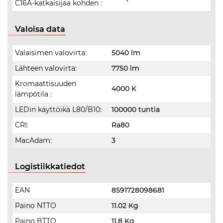
C16A-katkaisijaa kohden :
Valoisa data
Valaisimen valovirta:
5040 lm
Lähteen valovirta:
7750 lm
Kromaattisuuden
4000 K
lämpötila :
LEDin käyttöikä L80/B10:
100000 tuntia
CRI:
Ra80
MacAdam:
3
Logistiikkatiedot
EAN
8591728098681
Paino NTTO
11.02 Kg
Paino BTTO
11.8 Kg