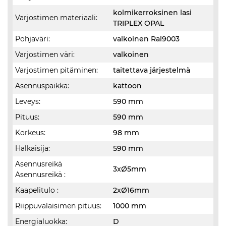
kolmikerroksinen lasi
Varjostimen materiaali:
TRIPLEX OPAL
Pohjaväri:
valkoinen Ral9003
Varjostimen väri:
valkoinen
Varjostimen pitäminen:
taitettava järjestelmä
Asennuspaikka:
kattoon
Leveys:
590 mm
Pituus:
590 mm
Korkeus:
98 mm
Halkaisija:
590 mm
Asennusreikä
3xØ5mm
Asennusreikä :
Kaapelitulo :
2xØ16mm
Riippuvalaisimen pituus:
1000 mm
Energialuokka:
D