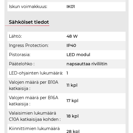
Iskun voimakkuus:
IK01
Sähköiset tiedot
Lähtö:
48 W
Ingress Protection:
IP40
Pistorasia:
LED modul
Päätelohko :
napsauttaa riviliitin
LED-ohjainten lukumäärä:
1
Valojen määrä per B10A
11 kpl
katkaisija :
Valojen määrä per B16A
17 kpl
katkaisija :
Valaisimien lukumäärä
18 kpl
C10A katkaisijaa kohden :
Kiinnittimien lukumäärä
28 kpl