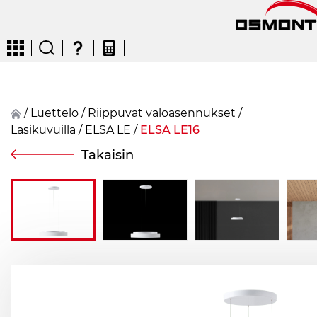
/
Luettelo
/
Riippuvat valoasennukset
/
Lasikuvuilla
/
ELSA LE
/
ELSA LE16
CZ
EN
DE
FR
FIN
Takaisin