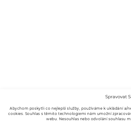
Spravovat S
Abychom poskytli co nejlepší služby, používáme k ukládání a/n
cookies. Souhlas s těmito technologiemi nám umožní zpracováva
webu. Nesouhlas nebo odvolání souhlasu může