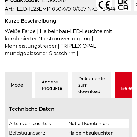
Produktcode:
ELS60016
Art:
LED-1L23EMP1050KV910/637 NK3H 3K##
Kurze Beschreibung
Weiße Farbe | Halbeinbau-LED-Leuchte mit
kombinierter Notstromversorgung |
Mehrleistungstreiber | TRIPLEX OPAL
mundgeblasener Glasschirm |
Dokumente
Andere
Modell
zum
Produkte
Beleu
download
Technische Daten
Arten von leuchten:
Notfall kombiniert
Befestigungsart:
Halbeinbauleuchten