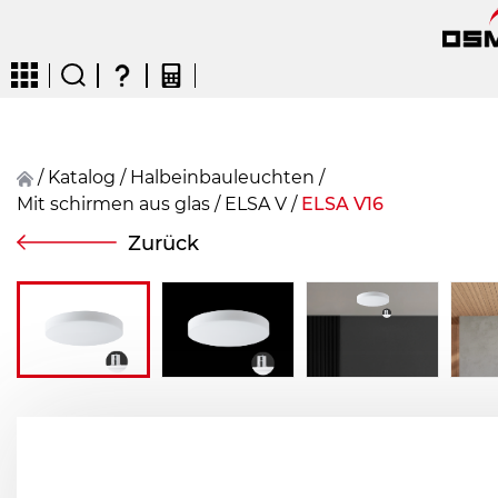
/
Katalog
/
Halbeinbauleuchten
/
Mit schirmen aus glas
/
ELSA V
/
ELSA V16
CZ
EN
DE
FR
FIN
Zurück