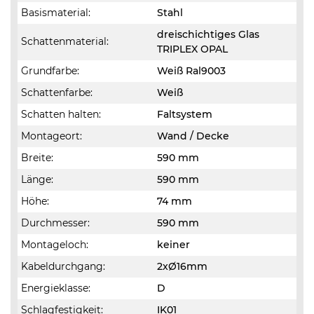
Basismaterial:
Stahl
dreischichtiges Glas
Schattenmaterial:
TRIPLEX OPAL
Grundfarbe:
Weiß Ral9003
Schattenfarbe:
Weiß
Schatten halten:
Faltsystem
Montageort:
Wand / Decke
Breite:
590 mm
Länge:
590 mm
Höhe:
74 mm
Durchmesser:
590 mm
Montageloch:
keiner
Kabeldurchgang:
2xØ16mm
Energieklasse:
D
Schlagfestigkeit:
IK01