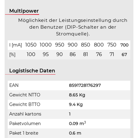
Multipower
Möglichkeit der Leistungseinstellung durch
den Benutzer (DIP-Schalter an der
Stromquelle).
1050
1000
950
900
850
800
750
I [mA]
700
100
95
90
86
81
76
71
[%]
67
Logistische Daten
EAN
8591728176297
Gewicht NTTO
8.65 Kg
Gewicht BTTO
9.4 Kg
Anzahl kartons
1
3
Paketvolumen
0.09 m
Paket 1 breite
0.6 m