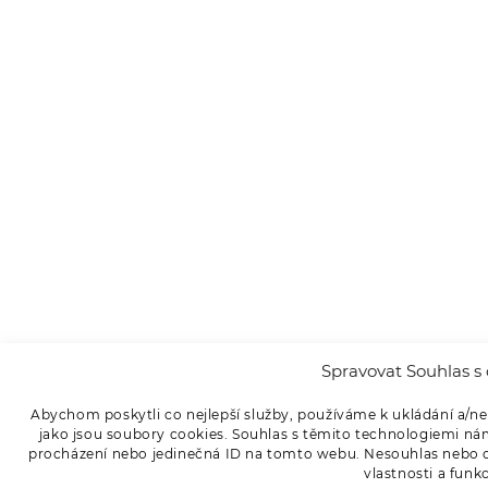
Spravovat Souhlas s 
Abychom poskytli co nejlepší služby, používáme k ukládání a/ne
jako jsou soubory cookies. Souhlas s těmito technologiemi ná
procházení nebo jedinečná ID na tomto webu. Nesouhlas nebo od
vlastnosti a funk