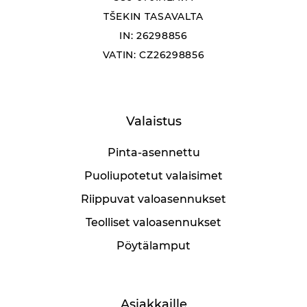
TŠEKIN TASAVALTA
IN: 26298856
VATIN: CZ26298856
Valaistus
Pinta-asennettu
Puoliupotetut valaisimet
Riippuvat valoasennukset
Teolliset valoasennukset
Pöytälamput
Asiakkaille