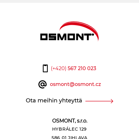
(+420)
567 210 023
osmont@osmont.cz
Ota meihin yhteyttä
OSMONT, s.r.o.
HYBRÁLEC 129
586 01 JIHLAVA