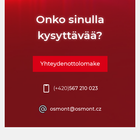
Onko sinulla
kysyttävää?
Yhteydenottolomake
(+420)
567 210 023
osmont@osmont.cz