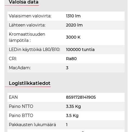
Valoisa data
Valaisimen valovirta:
1310 lm
Lähteen valovirta:
2020 lm
Kromaattisuuden
3000 K
lämpötila :
LEDin käyttöikä L80/B10:
100000 tuntia
CRI:
Ra80
MacAdam:
3
Logistiikkatiedot
EAN
8591728141905
Paino NTTO
3.35 Kg
Paino BTTO
3.5 Kg
Pakkausten lukumäärä
1