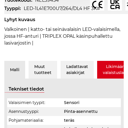
Tuotekoodi:
NEL59454
Tyyppi:
LED-1L41E700U7/264/DL4 HF 3K#
Lyhyt kuvaus
Valkoinen | katto- tai seinävalaisin LED-valaisimella,
jossa HF-anturi | TRIPLEX OPAL käsinpuhallettu
lasivarjostin |
Muut
Ladattavat
Likimäärä
Malli
tuotteet
asiakirjat
valaistusla
Tekniset tiedot
Valaisimien tyypit:
Sensori
Asennustyyppi:
Pinta-asennettu
Pohjamateriaalia:
teräs