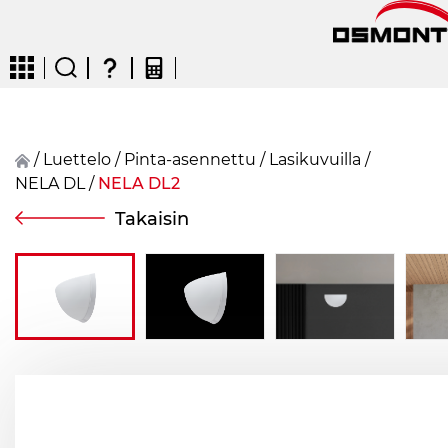
/
Luettelo
/
Pinta-asennettu
/
Lasikuvuilla
/
NELA DL
/
NELA DL2
CZ
EN
DE
FR
FIN
Takaisin