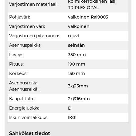
kolmikerroksinen lasi
Varjostimen materiaali:
TRIPLEX OPAL
Pohjaväri:
valkoinen Ral9003
Varjostimen väri:
valkoinen
Varjostimen pitäminen:
ruuvi
Asennuspaikka:
seinään
Leveys:
350 mm
Pituus:
190 mm
Korkeus:
150 mm
Asennusreikä
3xØ5mm
Asennusreikä :
Kaapelitulo :
2xØ16mm
Energialuokka:
D
Iskun voimakkuus:
IK01
Sähköiset tiedot