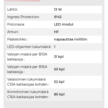
Lähtö:
13 W
Ingress Protection:
IP43
Pistorasia:
LED modul
Anturi:
HF
Päätelohko :
napsauttaa riviliitin
LED-ohjainten lukumäärä:
1
Valojen määrä per B10A
31 kpl
katkaisija :
Valojen määrä per B16A
50 kpl
katkaisija :
Valaisimien lukumäärä
52 kpl
C10A katkaisijaa kohden :
Kiinnittimien lukumäärä
85 kpl
C16A-katkaisijaa kohden :