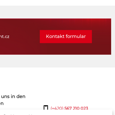
Kontakt formular
t.cz
 uns in den
en
(+420)
567 210 023