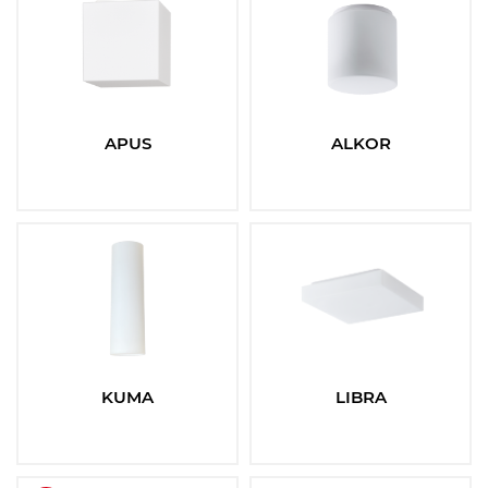
Patice
Vyberte
Teplota:
APUS
ALKOR
Vyberte
Senzor:
Ano
Ne
Typ baterií:
KUMA
LIBRA
Vyberte
Čas nouze: