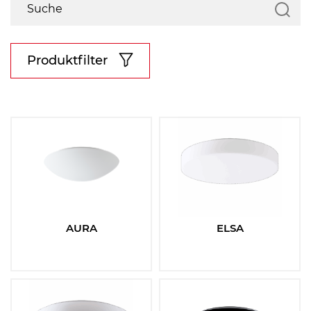
Produktfilter
Materiál stínidla:
Vyberte
Materiál základny:
Vyberte
AURA
ELSA
Barva základny:
Vyberte