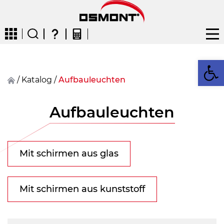
We
/
Katalog
/
Aufbauleuchten
CZ
EN
DE
FR
FIN
Aufbauleuchten
Mit schirmen aus glas
Mit schirmen aus kunststoff