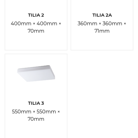
Typy svítidel:
TILIA 2
TILIA 2A
Vyberte
400mm × 400mm ×
360mm × 360mm ×
70mm
71mm
Typ montáže:
Vyberte
Umístění montáže:
Vyberte
TILIA 3
Patice
550mm × 550mm ×
70mm
Vyberte