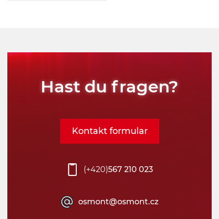
Teplota:
Vyberte
Senzor:
Ano
Hast du fragen?
Ne
Typ baterií:
Kontakt formular
Vyberte
Čas nouze:
(+420)
567 210 023
Vyberte
osmont@osmont.cz