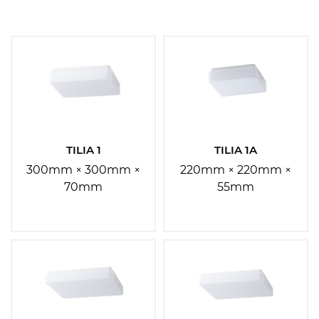
Materiál stínidla:
Vyberte
Materiál základny:
Vyberte
TILIA 1
TILIA 1A
300mm × 300mm ×
220mm × 220mm ×
Barva základny:
70mm
55mm
Vyberte
Barva stínidla:
Vyberte