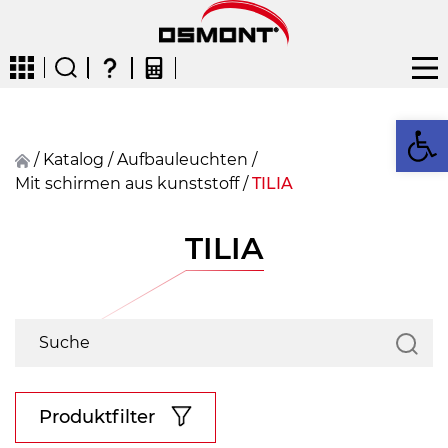
We
/
Katalog
/
Aufbauleuchten
/
Mit schirmen aus kunststoff
/
TILIA
CZ
EN
DE
FR
FIN
TILIA
Produktfilter