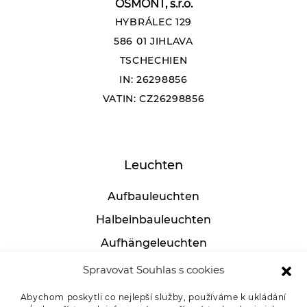
OSMONT, s.r.o.
HYBRÁLEC 129
586 01 JIHLAVA
TSCHECHIEN
IN: 26298856
VATIN: CZ26298856
Leuchten
Aufbauleuchten
Halbeinbauleuchten
Aufhängeleuchten
Industrielle leuchten
Spravovat Souhlas s cookies
Tischlampen
Abychom poskytli co nejlepší služby, používáme k ukládání