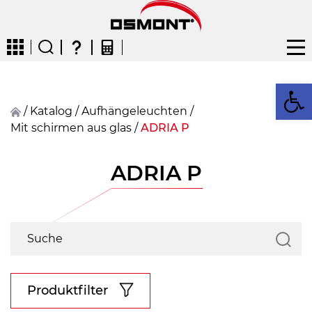
We
/
Katalog
/
Aufhängeleuchten
/
Mit schirmen aus glas
/
ADRIA P
CZ
EN
DE
FR
FIN
ADRIA P
Produktfilter