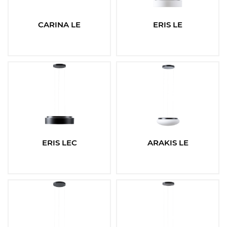
Typy svítidel:
CARINA LE
ERIS LE
Vyberte
Typ montáže:
Vyberte
Umístění montáže:
ERIS LEC
ARAKIS LE
Vyberte
Patice
Vyberte
Teplota: