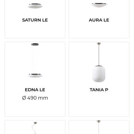
Vyberte
SATURN LE
AURA LE
Senzor:
Ano
Ne
Typ baterií:
Vyberte
EDNA LE
TANIA P
Čas nouze:
Ø 490 mm
Vyberte
Filtrovat
Resetovat