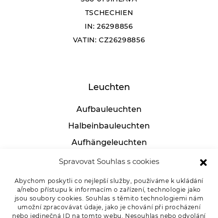
TSCHECHIEN
IN: 26298856
VATIN: CZ26298856
Leuchten
Aufbauleuchten
Halbeinbauleuchten
Aufhängeleuchten
Industrielle leuchten
Spravovat Souhlas s cookies
Tischlampen
Abychom poskytli co nejlepší služby, používáme k ukládání
a/nebo přístupu k informacím o zařízení, technologie jako
jsou soubory cookies. Souhlas s těmito technologiemi nám
umožní zpracovávat údaje, jako je chování při procházení
Für Kunden
nebo jedinečná ID na tomto webu. Nesouhlas nebo odvolání