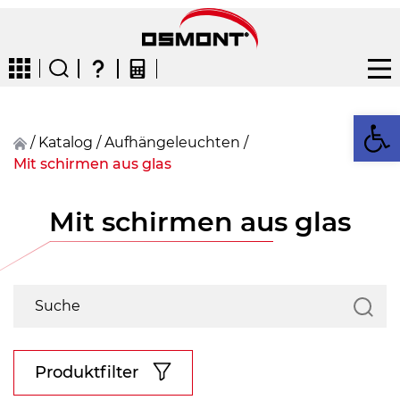
We
/
Katalog
/
Aufhängeleuchten
/
Mit schirmen aus glas
CZ
EN
DE
FR
FIN
Mit schirmen aus glas
Produktfilter