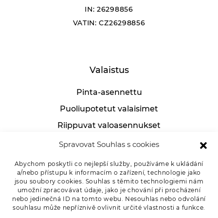
Filtrovat
Resetovat
IN: 26298856
VATIN: CZ26298856
Valaistus
Pinta-asennettu
Puoliupotetut valaisimet
Riippuvat valoasennukset
Teolliset valoasennukset
Spravovat Souhlas s cookies
Pöytälamput
Abychom poskytli co nejlepší služby, používáme k ukládání
a/nebo přístupu k informacím o zařízení, technologie jako
jsou soubory cookies. Souhlas s těmito technologiemi nám
umožní zpracovávat údaje, jako je chování při procházení
Asiakkaille
nebo jedinečná ID na tomto webu. Nesouhlas nebo odvolání
souhlasu může nepříznivě ovlivnit určité vlastnosti a funkce.