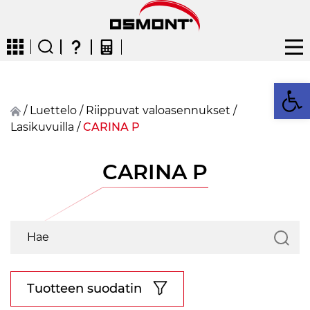
Op
/
Luettelo
/
Riippuvat valoasennukset
/
Lasikuvuilla
/
CARINA P
CZ
EN
DE
FR
FIN
CARINA P
Tuotteen suodatin