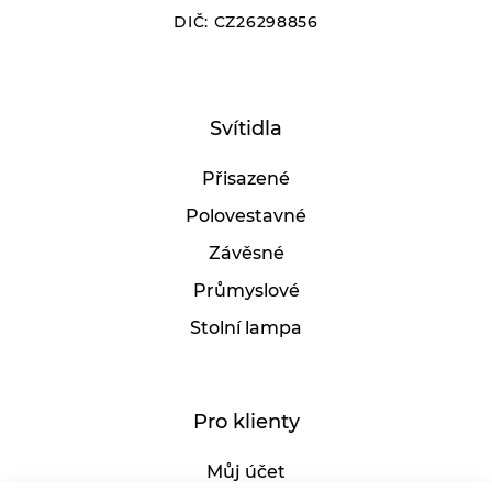
DIČ: CZ26298856
Vyberte
Senzor:
Svítidla
Ano
Ne
Přisazené
Šířka:
Polovestavné
Závěsné
Průmyslové
380
500
Stolní lampa
Délka:
Pro klienty
380
500
Můj účet