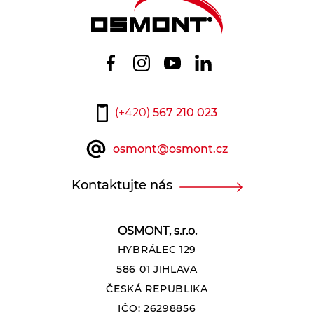
Patice
Vyberte
Světelný tok zdroje:
(+420)
567 210 023
osmont@osmont.cz
4190
8210
Kontaktujte nás
Světelný tok svítidla:
OSMONT, s.r.o.
HYBRÁLEC 129
2640
5340
586 01 JIHLAVA
ČESKÁ REPUBLIKA
Teplota:
IČO: 26298856