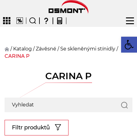
Op
/
Katalog
/
závěsné
/
Se skleněnými stínidly
/
CARINA P
CZ
EN
DE
FR
FIN
CARINA P
Filtr produktů