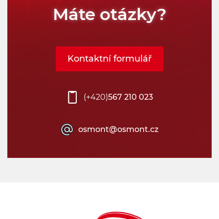
Máte otázky?
Typy svítidel:
Vyberte
Kontaktní formulář
Typ montáže:
Vyberte
(+420)
567 210 023
Umístění montáže:
osmont@osmont.cz
Vyberte
Výkon:
26
49