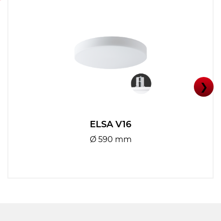
❯
ELSA V16
Ø 590 mm