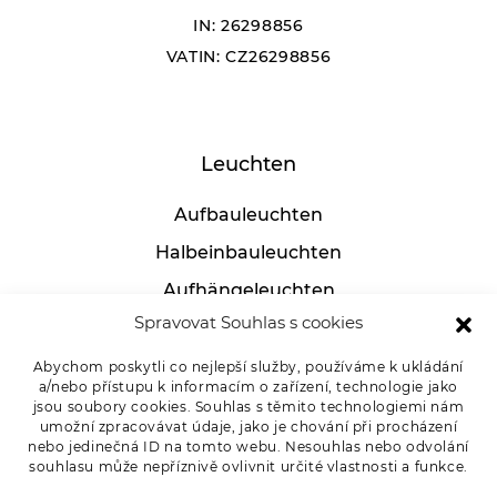
IN: 26298856
VATIN: CZ26298856
Leuchten
Aufbauleuchten
Halbeinbauleuchten
Aufhängeleuchten
Spravovat Souhlas s cookies
Industrielle leuchten
Tischlampen
Abychom poskytli co nejlepší služby, používáme k ukládání
a/nebo přístupu k informacím o zařízení, technologie jako
jsou soubory cookies. Souhlas s těmito technologiemi nám
umožní zpracovávat údaje, jako je chování při procházení
nebo jedinečná ID na tomto webu. Nesouhlas nebo odvolání
Für Kunden
souhlasu může nepříznivě ovlivnit určité vlastnosti a funkce.