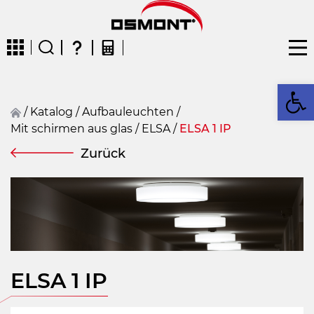
We
/
Katalog
/
Aufbauleuchten
/
Mit schirmen aus glas
/
ELSA
/
ELSA 1 IP
CZ
EN
DE
FR
FIN
Zurück
ELSA 1 IP