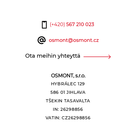
(+420)
567 210 023
osmont@osmont.cz
Ota meihin yhteyttä
OSMONT, s.r.o.
HYBRÁLEC 129
586 01 JIHLAVA
TŠEKIN TASAVALTA
IN: 26298856
VATIN: CZ26298856