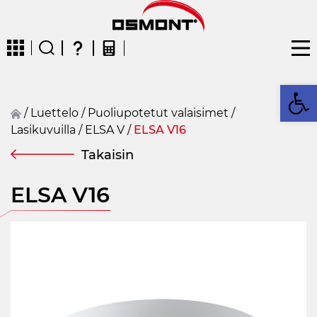
Op
/
Luettelo
/
Puoliupotetut valaisimet
/
Lasikuvuilla
/
ELSA V
/
ELSA V16
CZ
EN
DE
FR
FIN
Takaisin
ELSA V16