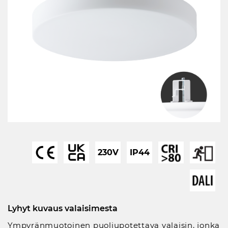
230V
IP44
Lyhyt kuvaus valaisimesta
Ympyränmuotoinen puoliupotettava valaisin, jonka