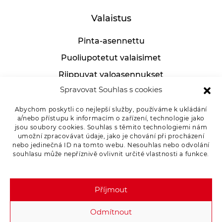
Valaistus
Pinta-asennettu
Puoliupotetut valaisimet
Riippuvat valoasennukset
Spravovat Souhlas s cookies
Teolliset valoasennukset
Pöytälamput
Abychom poskytli co nejlepší služby, používáme k ukládání
a/nebo přístupu k informacím o zařízení, technologie jako
jsou soubory cookies. Souhlas s těmito technologiemi nám
umožní zpracovávat údaje, jako je chování při procházení
nebo jedinečná ID na tomto webu. Nesouhlas nebo odvolání
Asiakkaille
souhlasu může nepříznivě ovlivnit určité vlastnosti a funkce.
Tuotevalitukset
Příjmout
Tietosuojakäytäntö
Odmítnout