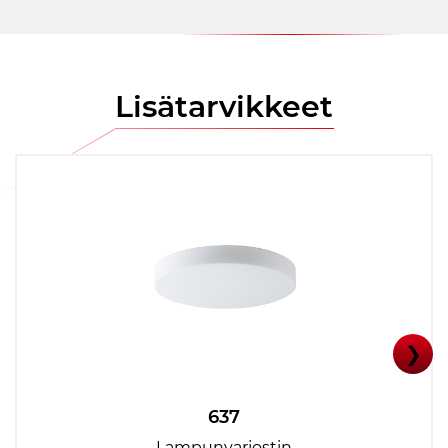
Lisätarvikkeet
❯
637
Lampunvarjostin