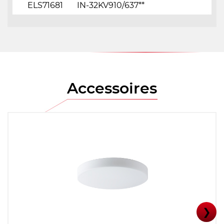
ELS71681
IN-32KV910/637**
Accessoires
❯