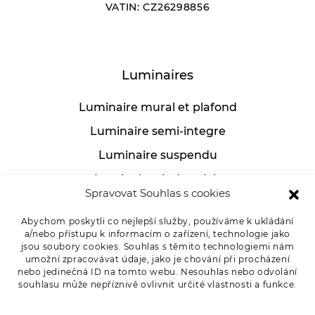
VATIN: CZ26298856
Luminaires
Luminaire mural et plafond
Luminaire semi-integre
Luminaire suspendu
Luminaires industriels
Spravovat Souhlas s cookies
Lampe de table
Abychom poskytli co nejlepší služby, používáme k ukládání
a/nebo přístupu k informacím o zařízení, technologie jako
jsou soubory cookies. Souhlas s těmito technologiemi nám
umožní zpracovávat údaje, jako je chování při procházení
Pour les clients
nebo jedinečná ID na tomto webu. Nesouhlas nebo odvolání
souhlasu může nepříznivě ovlivnit určité vlastnosti a funkce.
Marchandises de réclamation