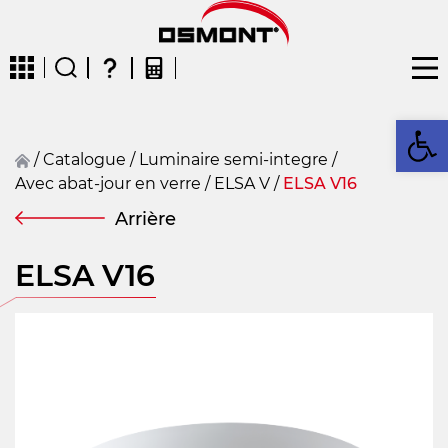
Ou
/
Catalogue
/
Luminaire semi-integre
/
Avec abat-jour en verre
/
ELSA V
/
ELSA V16
CZ
EN
DE
FR
FIN
Arrière
ELSA V16