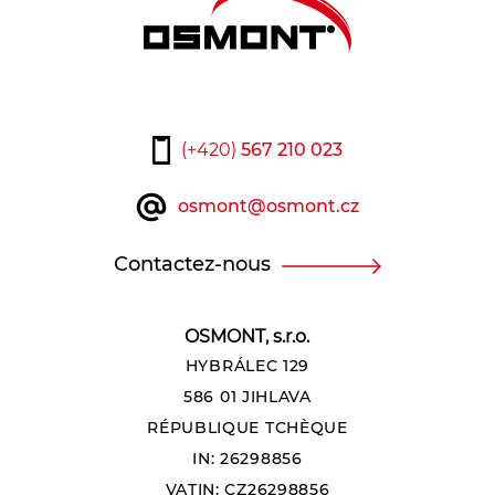
(+420)
567 210 023
osmont@osmont.cz
Contactez-nous
OSMONT, s.r.o.
HYBRÁLEC 129
586 01 JIHLAVA
RÉPUBLIQUE TCHÈQUE
IN: 26298856
VATIN: CZ26298856