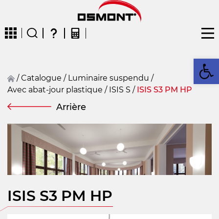
Ou
/
Catalogue
/
Luminaire suspendu
/
Avec abat-jour plastique
/
ISIS S
/
ISIS S3 PM HP
CZ
EN
DE
FR
FIN
Arrière
ISIS S3 PM HP