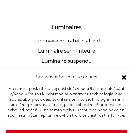
Luminaires
Luminaire mural et plafond
Luminaire semi-integre
Luminaire suspendu
Luminaires industriels
Spravovat Souhlas s cookies
Lampe de table
Abychom poskytli co nejlepší služby, používáme k ukládání
a/nebo přístupu k informacím o zařízení, technologie jako
jsou soubory cookies. Souhlas s těmito technologiemi nám
umožní zpracovávat údaje, jako je chování při procházení
Pour les clients
nebo jedinečná ID na tomto webu. Nesouhlas nebo odvolání
souhlasu může nepříznivě ovlivnit určité vlastnosti a funkce.
Marchandises de réclamation
Politique de confidentialité