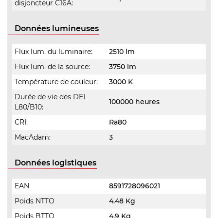
disjoncteur C16A:
Données lumineuses
Flux lum. du luminaire:
2510 lm
Flux lum. de la source:
3750 lm
Température de couleur:
3000 K
Durée de vie des DEL
100000 heures
L80/B10:
CRI:
Ra80
MacAdam:
3
Données logistiques
EAN
8591728096021
Poids NTTO
4.48 Kg
Poids BTTO
4.9 Kg