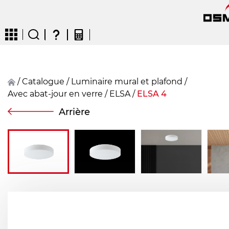
/
Catalogue
/
Luminaire mural et plafond
/
Avec abat-jour en verre
/
ELSA
/
ELSA 4
CZ
EN
DE
FR
FIN
Arrière