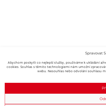
Spravovat S
Abychom poskytli co nejlepší služby, používáme k ukládání a/n
cookies. Souhlas s těmito technologiemi nám umožní zpracováva
webu. Nesouhlas nebo odvolání souhlasu může
Př
Od