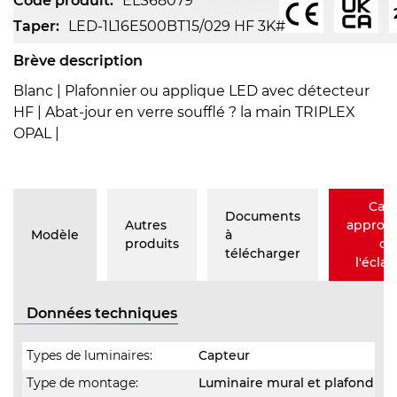
Code produit:
ELS68079
Taper:
LED-1L16E500BT15/029 HF 3K#
Brève description
Blanc | Plafonnier ou applique LED avec détecteur
HF | Abat-jour en verre soufflé ? la main TRIPLEX
OPAL |
Calc
Documents
Autres
approxi
Modèle
à
produits
de
télécharger
l'éclai
Données techniques
Types de luminaires:
Capteur
Type de montage:
Luminaire mural et plafond