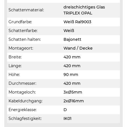
dreischichtiges Glas
Schattenmaterial:
TRIPLEX OPAL
Grundfarbe:
Weiß Ral9003
Schattenfarbe:
Weiß
Schatten halten:
Bajonett
Montageort:
Wand / Decke
Breite:
420 mm
Länge:
420 mm
Höhe:
90 mm
Durchmesser:
420 mm
Montageloch:
3xØ5mm
Kabeldurchgang:
2xØ16mm
Energieklasse:
D
Schlagfestigkeit:
IK01