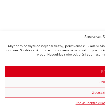
Spravovat S
Abychom poskytli co nejlepší služby, používáme k ukládání a/n
cookies. Souhlas s těmito technologiemi nám umožní zpracováva
webu. Nesouhlas nebo odvolání souhlasu může
Př
Od
Zobrazi
Cookie-Richtlinie
Dat