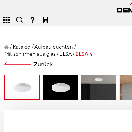
/
Katalog
/
Aufbauleuchten
/
Mit schirmen aus glas
/
ELSA
/
ELSA 4
CZ
EN
DE
FR
FIN
Zurück