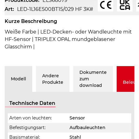
Produktcode:
ELS68079
Art:
LED-1L16E500BT15/029 HF 3K#
Kurze Beschreibung
Weiße Farbe | LED-Decken- oder Wandleuchte mit
HF-Sensor | TRIPLEX OPAL mundgeblasener
Glasschirm |
Dokumente
Andere
Modell
zum
Produkte
Beleu
download
Technische Daten
Arten von leuchten:
Sensor
Befestigungsart:
Aufbauleuchten
Basismaterial:
Stahl