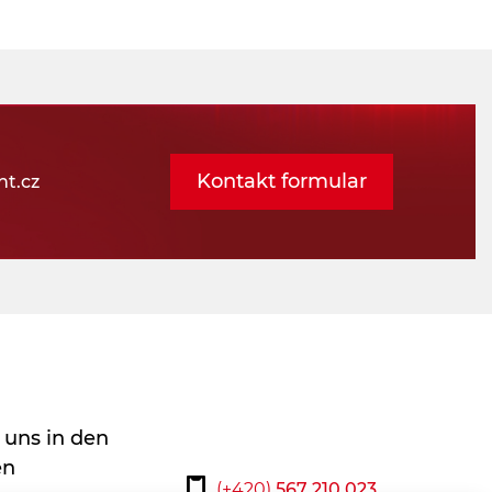
Kontakt formular
t.cz
 uns in den
en
(+420)
567 210 023