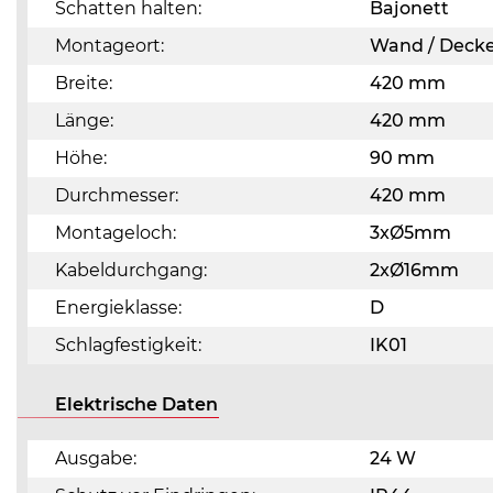
Schatten halten:
Bajonett
Montageort:
Wand / Deck
Breite:
420 mm
Länge:
420 mm
Höhe:
90 mm
Durchmesser:
420 mm
Montageloch:
3xØ5mm
Kabeldurchgang:
2xØ16mm
Energieklasse:
D
Schlagfestigkeit:
IK01
Elektrische Daten
Ausgabe:
24 W