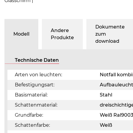
Glasschirm |
Dokumente
Andere
Modell
zum
Produkte
download
Technische Daten
Arten von leuchten:
Notfall komb
Befestigungsart:
Aufbauleuch
Basismaterial:
Stahl
Schattenmaterial:
dreischichti
Grundfarbe:
Weiß Ral900
Schattenfarbe:
Weiß