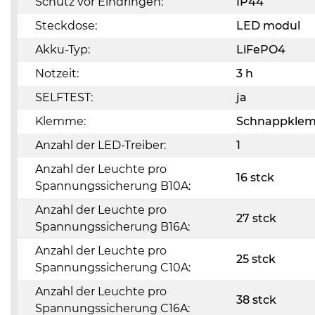
Schutz vor Eindringen:
IP44
Steckdose:
LED modul
Akku-Typ:
LiFePO4
Notzeit:
3 h
SELFTEST:
ja
Klemme:
Schnappkle
Anzahl der LED-Treiber:
1
Anzahl der Leuchte pro
16 stck
Spannungssicherung B10A:
Anzahl der Leuchte pro
27 stck
Spannungssicherung B16A:
Anzahl der Leuchte pro
25 stck
Spannungssicherung C10A:
Anzahl der Leuchte pro
38 stck
Spannungssicherung C16A: