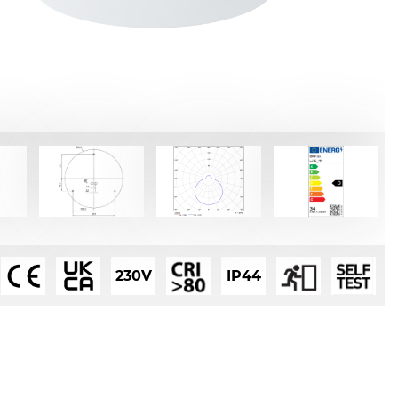
230V
IP44