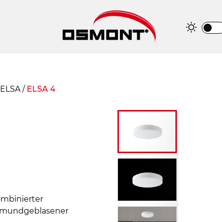
ELSA
/
ELSA 4
mbinierter
L mundgeblasener