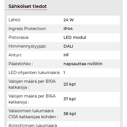
Sähköiset tiedot
Lähtö:
24 W
Ingress Protection:
IP44
Pistorasia:
LED modul
Himmennystyyppi:
DALI
Anturi:
HF
Päätelohko :
napsauttaa riviliitin
LED-ohjainten lukumäärä:
1
Valojen määrä per B10A
23 kpl
katkaisija :
Valojen määrä per B16A
37 kpl
katkaisija :
Valaisimien lukumäärä
38 kpl
C10A katkaisijaa kohden :
Kiinnittimien lukumäärä