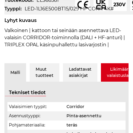
Tuotekoodi:
ELS68581
230V
Tyyppi:
LED-1L16E500BT15/029 HF CORR 4K#
Lyhyt kuvaus
Valkoinen | kattoon tai seinään asennettava LED-
valaisin CORRIDOR-toiminnolla (DALI + HF-anturi) |
TRIPLEX OPAL käsinpuhallettu lasivarjostin |
Muut
Ladattavat
Likimäärä
Malli
tuotteet
asiakirjat
valaistusla
Tekniset tiedot
Valaisimien tyypit:
Corridor
Asennustyyppi:
Pinta-asennettu
Pohjamateriaalia:
teräs