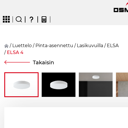
/
Luettelo
/
Pinta-asennettu
/
Lasikuvuilla
/
ELSA
/
ELSA 4
CZ
EN
DE
FR
FIN
Takaisin