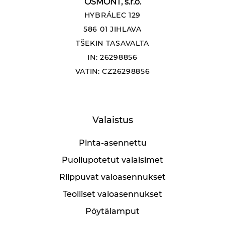
OSMONT, s.r.o.
HYBRÁLEC 129
586 01 JIHLAVA
TŠEKIN TASAVALTA
IN: 26298856
VATIN: CZ26298856
Valaistus
Pinta-asennettu
Puoliupotetut valaisimet
Riippuvat valoasennukset
Teolliset valoasennukset
Pöytälamput