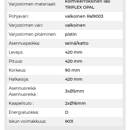
kolmikerroksinen lasi
Varjostimen materiaali:
TRIPLEX OPAL
Pohjaväri:
valkoinen Ral9003
Varjostimen väri:
valkoinen
Varjostimen pitäminen:
pistin
Asennuspaikka:
seinä/katto
Leveys:
420 mm
Pituus:
420 mm
Korkeus:
90 mm
Halkaisija:
420 mm
Asennusreikä
3xØ5mm
Asennusreikä :
Kaapelitulo :
2xØ16mm
Energialuokka:
D
Iskun voimakkuus:
IK01