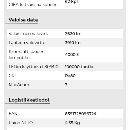
62 kpl
C16A-katkaisijaa kohden :
Valoisa data
Valaisimen valovirta:
2620 lm
Lähteen valovirta:
3910 lm
Kromaattisuuden
4000 K
lämpötila :
LEDin käyttöikä L80/B10:
100000 tuntia
CRI:
Ra80
MacAdam:
3
Logistiikkatiedot
EAN
8591728096724
Paino NTTO
4.55 Kg