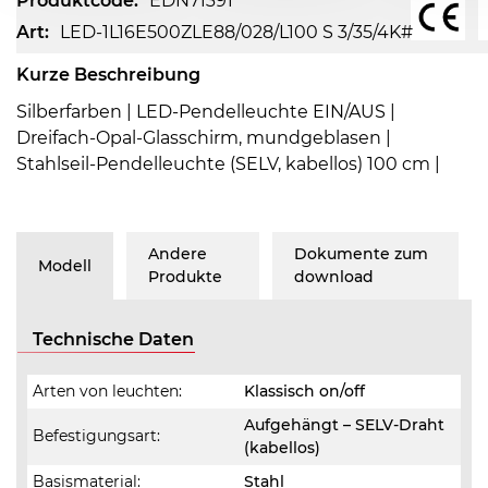
Produktcode:
EDN71391
Art:
LED-1L16E500ZLE88/028/L100 S 3/35/4K#
Kurze Beschreibung
Silberfarben | LED-Pendelleuchte EIN/AUS |
Dreifach-Opal-Glasschirm, mundgeblasen |
Stahlseil-Pendelleuchte (SELV, kabellos) 100 cm |
Andere
Dokumente zum
Modell
Produkte
download
Technische Daten
Arten von leuchten:
Klassisch on/off
Aufgehängt – SELV-Draht
Befestigungsart:
(kabellos)
Basismaterial:
Stahl