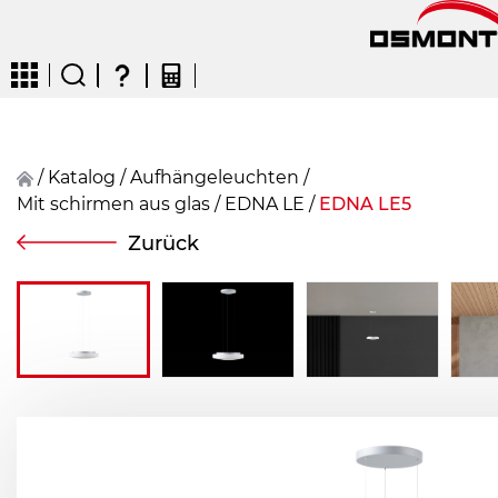
/
Katalog
/
Aufhängeleuchten
/
Mit schirmen aus glas
/
EDNA LE
/
EDNA LE5
CZ
EN
DE
FR
FIN
Zurück