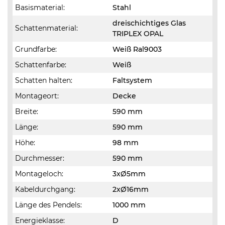
Basismaterial:
Stahl
dreischichtiges Glas
Schattenmaterial:
TRIPLEX OPAL
Grundfarbe:
Weiß Ral9003
Schattenfarbe:
Weiß
Schatten halten:
Faltsystem
Montageort:
Decke
Breite:
590 mm
Länge:
590 mm
Höhe:
98 mm
Durchmesser:
590 mm
Montageloch:
3xØ5mm
Kabeldurchgang:
2xØ16mm
Länge des Pendels:
1000 mm
Energieklasse:
D