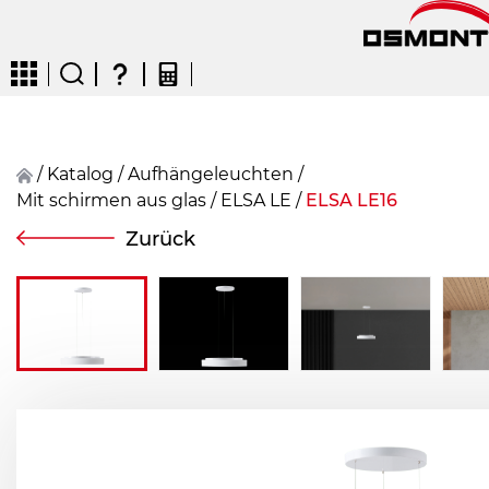
/
Katalog
/
Aufhängeleuchten
/
Mit schirmen aus glas
/
ELSA LE
/
ELSA LE16
CZ
EN
DE
FR
FIN
Zurück