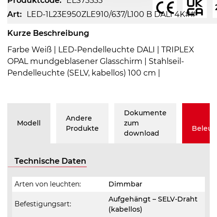
Produktcode:
ELS73533
Art:
LED-1L23E950ZLE910/637/L100 B DALI 4K##
Kurze Beschreibung
Farbe Weiß | LED-Pendelleuchte DALI | TRIPLEX
OPAL mundgeblasener Glasschirm | Stahlseil-
Pendelleuchte (SELV, kabellos) 100 cm |
Dokumente
Andere
Modell
zum
Produkte
Beleu
download
Technische Daten
Arten von leuchten:
Dimmbar
Aufgehängt – SELV-Draht
Befestigungsart:
(kabellos)