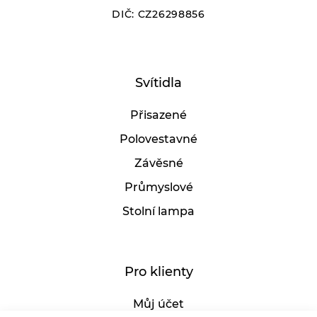
DIČ: CZ26298856
Vyberte
Senzor:
Svítidla
Ano
Ne
Přisazené
Šířka:
Polovestavné
Závěsné
Průmyslové
140
184
Stolní lampa
Délka:
Pro klienty
140
184
Můj účet