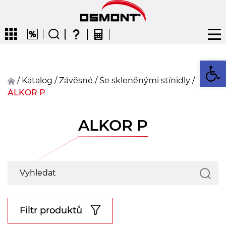
Op
/
Katalog
/
závěsné
/
Se skleněnými stínidly
/
ALKOR P
CZ
EN
DE
FR
FIN
ALKOR P
Filtr produktů