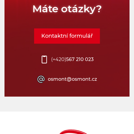
Máte otázky?
Typy svítidel:
Vyberte
Kontaktní formulář
Typ montáže:
Vyberte
(+420)
567 210 023
Umístění montáže:
osmont@osmont.cz
Vyberte
Výkon:
10
25