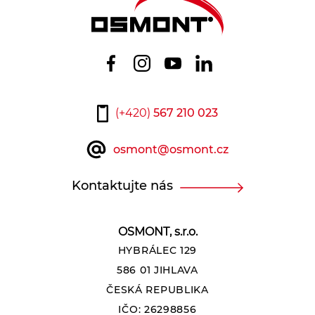
Patice
Vyberte
Světelný tok zdroje:
(+420)
567 210 023
osmont@osmont.cz
1460
2380
Kontaktujte nás
Světelný tok svítidla:
OSMONT, s.r.o.
HYBRÁLEC 129
1170
2090
586 01 JIHLAVA
ČESKÁ REPUBLIKA
Teplota:
IČO: 26298856