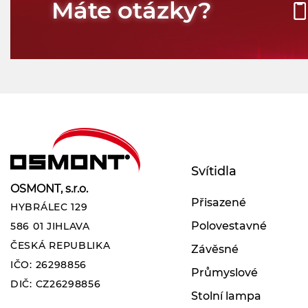
Máte otázky?
Svítidla
OSMONT, s.r.o.
Přisazené
HYBRÁLEC 129
Polovestavné
586 01 JIHLAVA
ČESKÁ REPUBLIKA
Závěsné
IČO: 26298856
Průmyslové
DIČ: CZ26298856
Stolní lampa