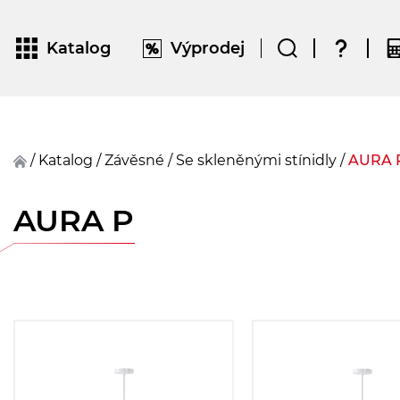
Katalog
Výprodej
/
Katalog
/
závěsné
/
Se skleněnými stínidly
/
AURA 
AURA P
Materiál
Vyberte
stínidla:
Materiál
Vyberte
základny: