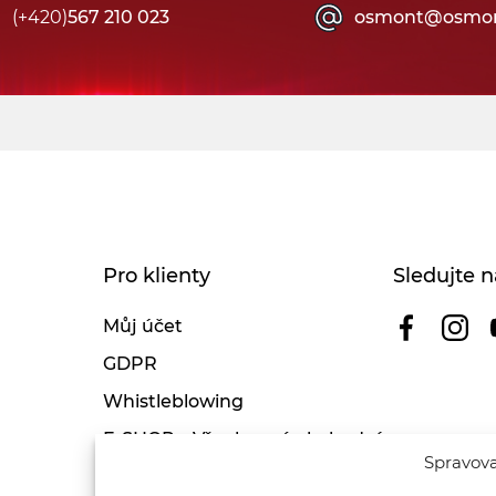
(+420)
567 210 023
osmont@osmon
Pro klienty
Sledujte n
Můj účet
GDPR
Whistleblowing
E-SHOP – Všeobecné obchodní
Spravova
podmínky & reklamace