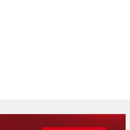
Délka:
350
490
Výška:
130
140
Energetická
D
třída:
Rázová
IK01
pevnost:
Typ baterií:
Vyberte
Čas nouze:
Vyberte