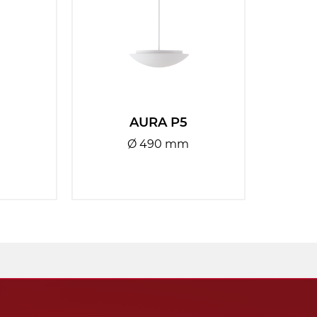
Výkon:
2
34
Patice
Vyberte
Světelný tok
AURA P5
2000
5270
zdroje:
m
Ø 490 mm
Světelný tok
1360
3480
svítidla:
Teplota:
Vyberte
Senzor:
Ano
Ne