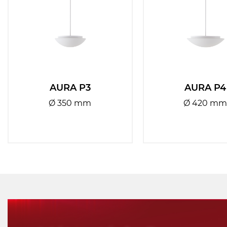
Barva
Vyberte
základny:
Barva stínidla:
Vyberte
AURA P3
AURA P4
Typy svítidel:
Vyberte
Ø 350 mm
Ø 420 m
Typ montáže:
Vyberte
Umístění
Vyberte
montáže: