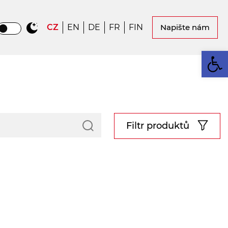
CZ
EN
DE
FR
FIN
Napište nám
Op
Filtr produktů
Šířka:
350
490