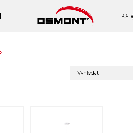
P
Délka závěsu:
200
1000