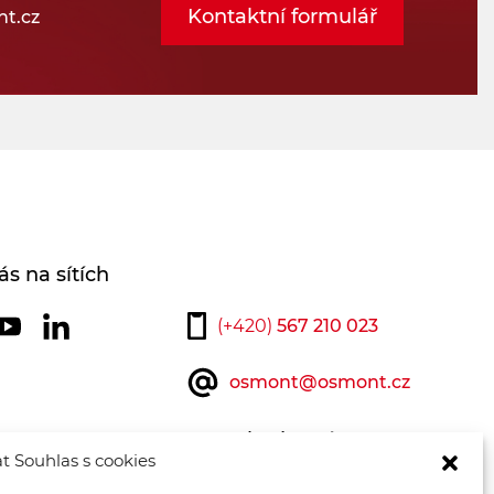
Filtrovat
Resetovat
Kontaktní formulář
t.cz
ás na sítích
(+420)
567 210 023
osmont@osmont.cz
Kontaktujte nás
t Souhlas s cookies