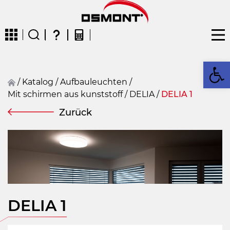
We
/
Katalog
/
Aufbauleuchten
/
Mit schirmen aus kunststoff
/
DELIA
/
DELIA 1
CZ
EN
DE
FR
FIN
Zurück
DELIA 1