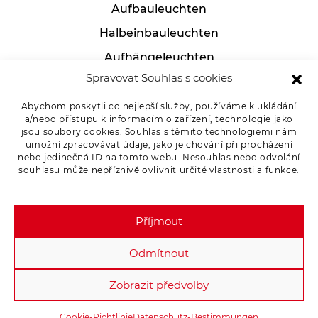
Aufbauleuchten
Halbeinbauleuchten
Aufhängeleuchten
Spravovat Souhlas s cookies
Industrielle leuchten
Tischlampen
Abychom poskytli co nejlepší služby, používáme k ukládání
a/nebo přístupu k informacím o zařízení, technologie jako
jsou soubory cookies. Souhlas s těmito technologiemi nám
umožní zpracovávat údaje, jako je chování při procházení
nebo jedinečná ID na tomto webu. Nesouhlas nebo odvolání
Für Kunden
souhlasu může nepříznivě ovlivnit určité vlastnosti a funkce.
Ware reklamieren
Příjmout
Datenschutz-Bestimmungen
Odmítnout
Zobrazit předvolby
Copyright 2026 - OSMONT s.r.o. Alle rechte vorbehalten.
Cookie-Richtlinie
Datenschutz-Bestimmungen