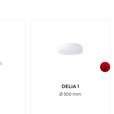
❯
DELIA 1
Ø 300 mm