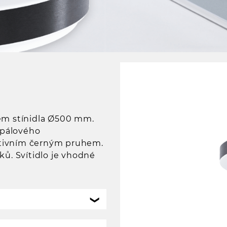
rem stínidla Ø500 mm.
opálového
ativním černým pruhem.
ků. Svítidlo je vhodné