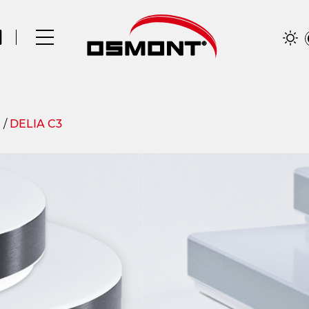
C
/
DELIA C3