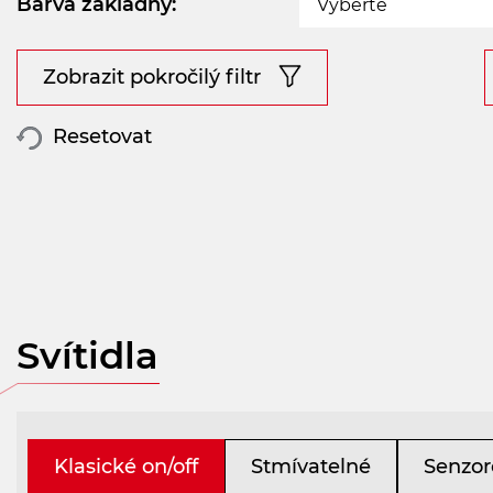
Barva základny:
Vyberte
Zobrazit pokročilý filtr
Resetovat
Svítidla
Klasické on/off
Stmívatelné
Senzor