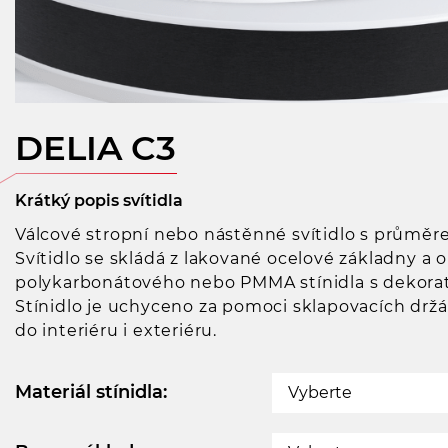
DELIA C3
Krátký popis svítidla
Válcové stropní nebo nástěnné svítidlo s průmě
Svítidlo se skládá z lakované ocelové základny a 
polykarbonátového nebo PMMA stínidla s dekor
Stínidlo je uchyceno za pomoci sklapovacích držá
do interiéru i exteriéru.
Materiál stínidla:
Vyberte