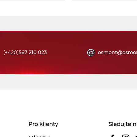
(+420)
567 210 023
osmont@osmon
Pro klienty
Sledujte n