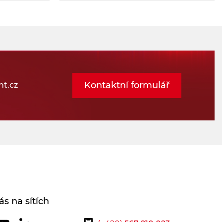
Kontaktní formulář
t.cz
ás na sítích