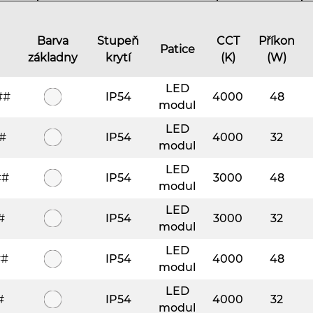
Barva
Stupeň
CCT
Příkon
Patice
základny
krytí
(K)
(W)
LED
##
IP54
4000
48
modul
LED
#
IP54
4000
32
modul
LED
##
IP54
3000
48
modul
LED
#
IP54
3000
32
modul
LED
##
IP54
4000
48
modul
LED
#
IP54
4000
32
modul