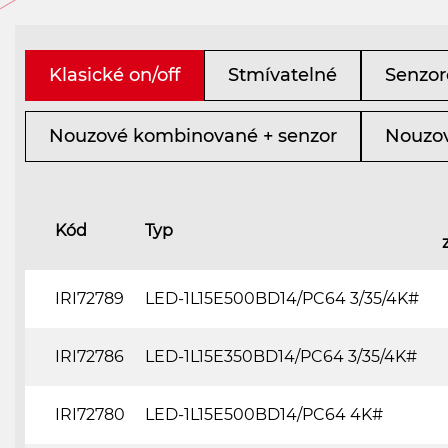
Klasické on/off
Stmívatelné
Senzor
Nouzové kombinované + senzor
Nouzov
Kód
Typ
IRI72789
LED-1L15E500BD14/PC64 3/35/4K#
IRI72786
LED-1L15E350BD14/PC64 3/35/4K#
IRI72780
LED-1L15E500BD14/PC64 4K#