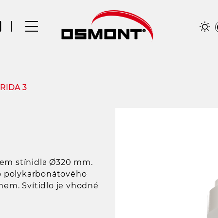
IRIDA 3
rem stínidla Ø320 mm.
ho polykarbonátového
mem. Svítidlo je vhodné