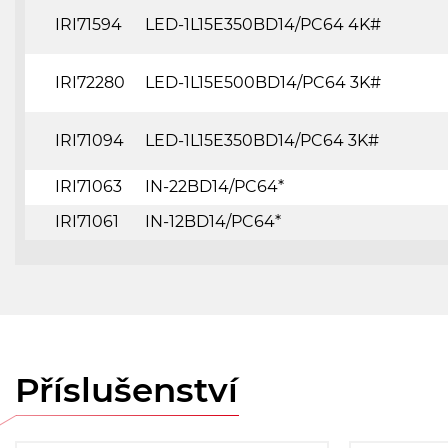
IRI71594
LED-1L15E350BD14/PC64 4K#
IRI72280
LED-1L15E500BD14/PC64 3K#
IRI71094
LED-1L15E350BD14/PC64 3K#
IRI71063
IN-22BD14/PC64*
IRI71061
IN-12BD14/PC64*
Příslušenství