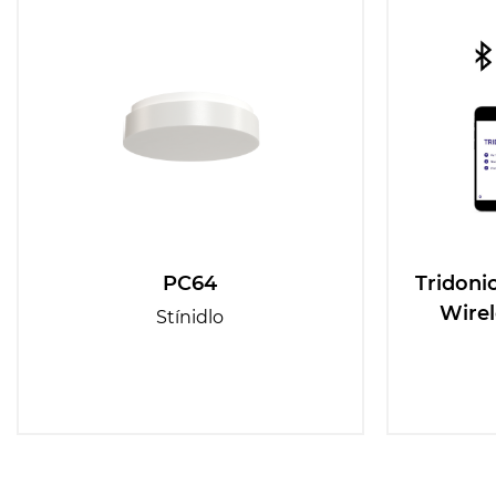
PC64
Tridoni
Wirel
Stínidlo