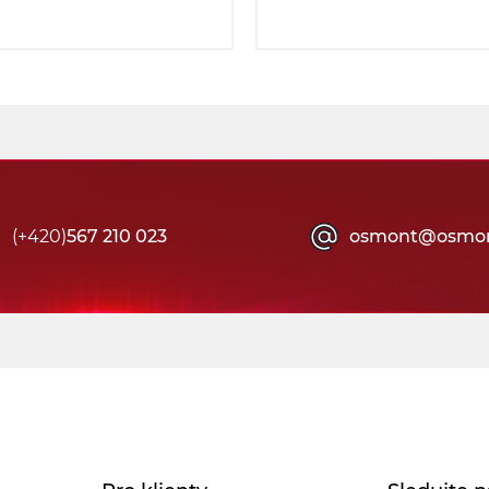
(+420)
567 210 023
osmont@osmon