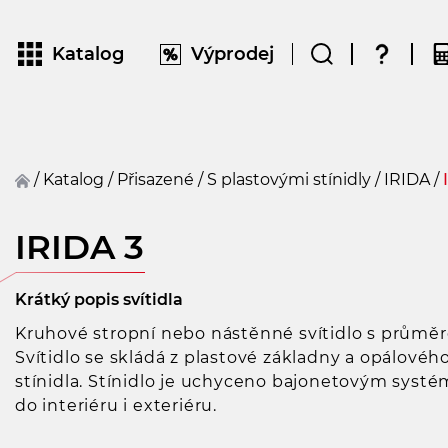
Katalog
Výprodej
/
Katalog
/
přisazené
/
S plastovými stínidly
/
IRIDA
/
IRIDA 3
Krátký popis svítidla
Kruhové stropní nebo nástěnné svítidlo s průmě
Svítidlo se skládá z plastové základny a opálové
stínidla. Stínidlo je uchyceno bajonetovým systé
do interiéru i exteriéru.