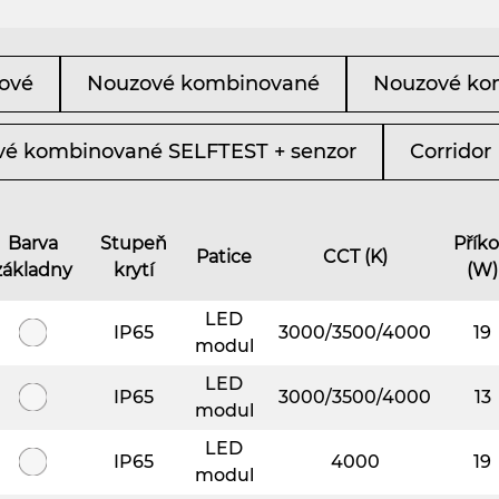
ové
Nouzové kombinované
Nouzové ko
é kombinované SELFTEST + senzor
Corridor
Barva
Stupeň
Přík
Patice
CCT (K)
základny
krytí
(W)
LED
IP65
3000/3500/4000
19
modul
LED
IP65
3000/3500/4000
13
modul
LED
IP65
4000
19
modul