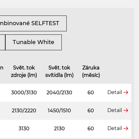
mbinované SELFTEST
Tunable White
on
Svět. tok
Svět. tok
Záruka
zdroje (lm)
svítidla (lm)
(měsíc)
Detail
3000/3130
2040/2130
60
Detail
2130/2220
1450/1510
60
Detail
3130
2130
60