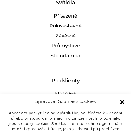
Svítidla
Přisazené
Polovestavné
Závěsné
Průmyslové
Stolní lampa
Pro klienty
Můj účet
Spravovat Souhlas s cookies
GDPR
Abychom poskytli co nejlepší služby, používáme k ukládání
Whistleblowing
a/nebo přístupu k informacím o zařízení, technologie jako
E-SHOP – Všeobecné obchodní podmínky &
jsou soubory cookies. Souhlas s těmito technologiemi nám
umožní zpracovávat údaje, jako je chování při procházení
reklamace