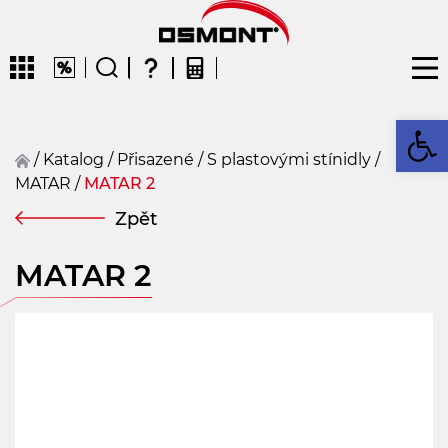
Op
/
Katalog
/
přisazené
/
S plastovými stínidly
/
MATAR
/
MATAR 2
CZ
EN
DE
FR
FIN
Zpět
MATAR 2