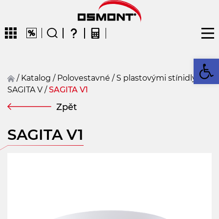
Op
/
Katalog
/
polovestavné
/
S plastovými stínidly
/
SAGITA V
/
SAGITA V1
CZ
EN
DE
FR
FIN
Zpět
SAGITA V1