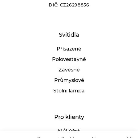
DIČ: CZ26298856
Svítidla
Přisazené
Polovestavné
Závěsné
Průmyslové
Stolní lampa
Pro klienty
Můj účet