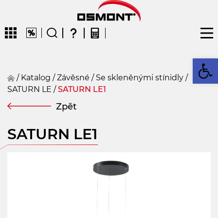
Op
/
Katalog
/
závěsné
/
Se skleněnými stínidly
/
SATURN LE
/
SATURN LE1
CZ
EN
DE
FR
FIN
Zpět
SATURN LE1