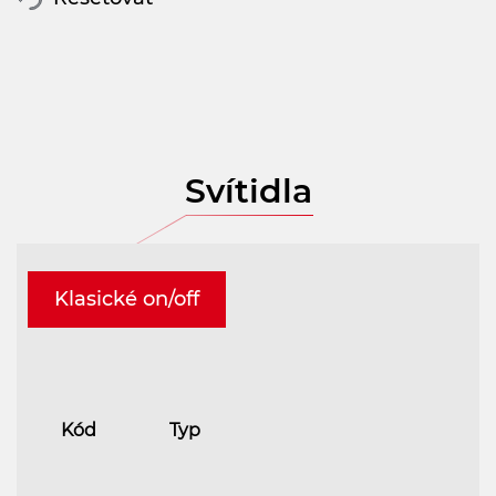
Svítidla
Klasické on/off
Kód
Typ