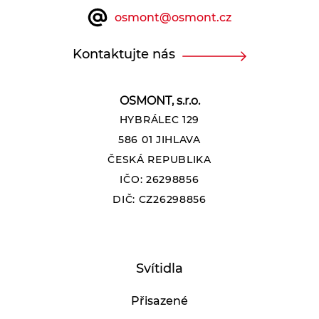
osmont@osmont.cz
Kontaktujte nás
OSMONT, s.r.o.
HYBRÁLEC 129
586 01 JIHLAVA
ČESKÁ REPUBLIKA
IČO: 26298856
DIČ: CZ26298856
Svítidla
Přisazené