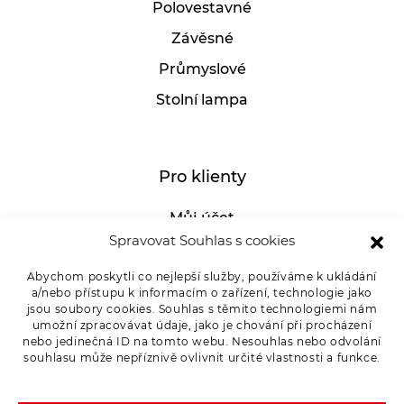
Polovestavné
Závěsné
Průmyslové
Stolní lampa
Pro klienty
Můj účet
Spravovat Souhlas s cookies
GDPR
Abychom poskytli co nejlepší služby, používáme k ukládání
Whistleblowing
a/nebo přístupu k informacím o zařízení, technologie jako
E-SHOP – Všeobecné obchodní podmínky &
jsou soubory cookies. Souhlas s těmito technologiemi nám
umožní zpracovávat údaje, jako je chování při procházení
reklamace
nebo jedinečná ID na tomto webu. Nesouhlas nebo odvolání
souhlasu může nepříznivě ovlivnit určité vlastnosti a funkce.
Reklamační řád OSMONT
Kde koupit