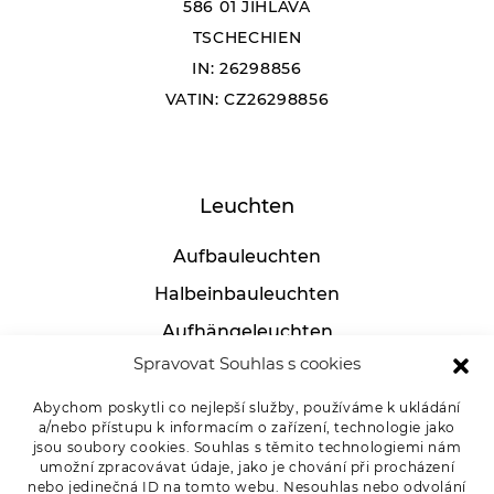
586 01 JIHLAVA
TSCHECHIEN
IN: 26298856
VATIN: CZ26298856
Leuchten
Aufbauleuchten
Halbeinbauleuchten
Aufhängeleuchten
Spravovat Souhlas s cookies
Industrielle leuchten
Tischlampen
Abychom poskytli co nejlepší služby, používáme k ukládání
a/nebo přístupu k informacím o zařízení, technologie jako
jsou soubory cookies. Souhlas s těmito technologiemi nám
umožní zpracovávat údaje, jako je chování při procházení
nebo jedinečná ID na tomto webu. Nesouhlas nebo odvolání