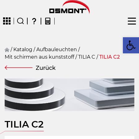
We
/
Katalog
/
Aufbauleuchten
/
Mit schirmen aus kunststoff
/
TILIA C
/
TILIA C2
CZ
EN
DE
FR
FIN
Zurück
TILIA C2