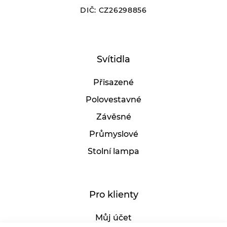
DIČ: CZ26298856
Vyberte
Senzor:
Svítidla
Ano
Ne
Přisazené
Šířka:
Polovestavné
Závěsné
Průmyslové
400
500
Stolní lampa
Délka:
Pro klienty
400
500
Můj účet