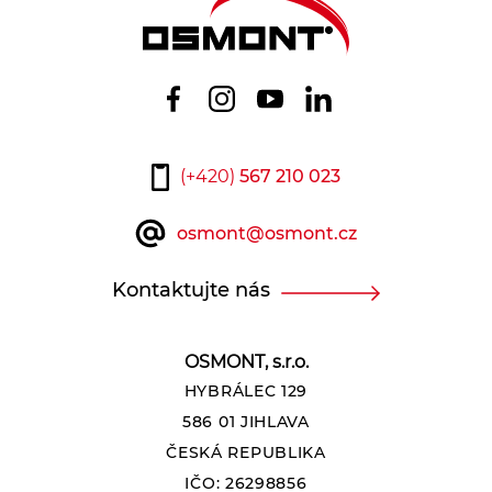
Patice
Vyberte
Světelný tok zdroje:
(+420)
567 210 023
osmont@osmont.cz
3750
7750
Kontaktujte nás
Světelný tok svítidla:
OSMONT, s.r.o.
HYBRÁLEC 129
2480
5040
586 01 JIHLAVA
ČESKÁ REPUBLIKA
Teplota:
IČO: 26298856