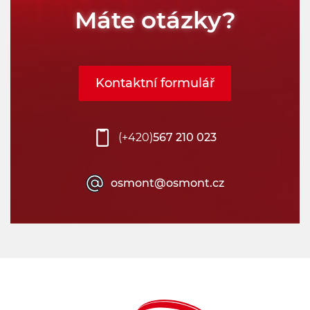
Máte otázky?
Typy svítidel:
Vyberte
Kontaktní formulář
Typ montáže:
Vyberte
(+420)
567 210 023
Umístění montáže:
osmont@osmont.cz
Vyberte
Výkon:
24
48