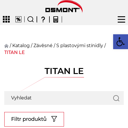
Op
/
Katalog
/
závěsné
/
S plastovými stínidly
/
TITAN LE
CZ
EN
DE
FR
FIN
TITAN LE
Filtr produktů