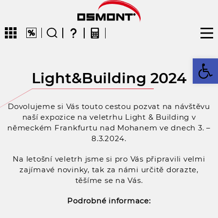
Op
Light&Building 2024
CZ
EN
DE
FR
FIN
Dovolujeme si Vás touto cestou pozvat na návštěvu
naší expozice na veletrhu Light & Building v
německém Frankfurtu nad Mohanem ve dnech 3. –
8.3.2024.
Na letošní veletrh jsme si pro Vás připravili velmi
zajímavé novinky, tak za námi určitě dorazte,
těšíme se na Vás.
Podrobné informace: