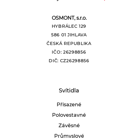
OSMONT, s.r.o.
HYBRÁLEC 129
586 01 JIHLAVA
ČESKÁ REPUBLIKA
IČO: 26298856
DIČ: CZ26298856
Svítidla
Přisazené
Polovestavné
Závěsné
Průmyslové