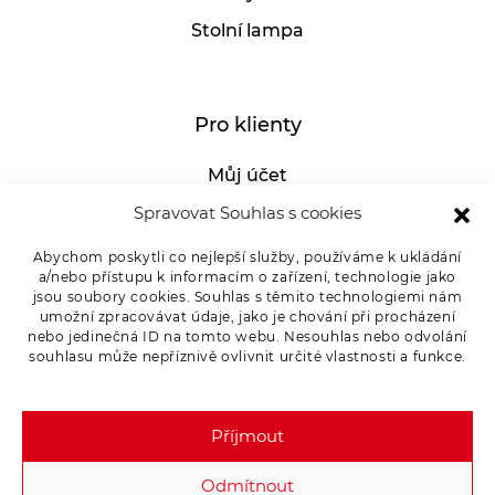
Stolní lampa
Pro klienty
Můj účet
GDPR
Spravovat Souhlas s cookies
Whistleblowing
Abychom poskytli co nejlepší služby, používáme k ukládání
a/nebo přístupu k informacím o zařízení, technologie jako
E-SHOP – Všeobecné obchodní podmínky &
jsou soubory cookies. Souhlas s těmito technologiemi nám
reklamace
umožní zpracovávat údaje, jako je chování při procházení
nebo jedinečná ID na tomto webu. Nesouhlas nebo odvolání
Reklamační řád OSMONT
souhlasu může nepříznivě ovlivnit určité vlastnosti a funkce.
Kde koupit
Odstoupení od smlouvy
Příjmout
Odmítnout