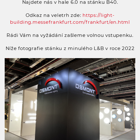
Najdete nás v hale 6.0 na stánku B40.
Odkaz na veletrh zde:
https://light-
building.messefrankfurt.com/frankfurt/en.html
Rádi Vám na vyžádání zašleme volnou vstupenku.
Níže fotografie stánku z minulého L&B v roce 2022