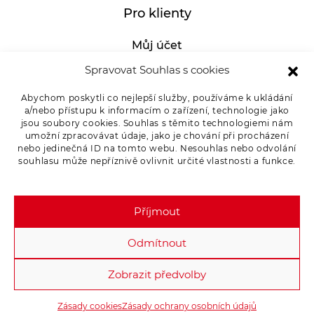
Pro klienty
Můj účet
GDPR
Spravovat Souhlas s cookies
Whistleblowing
Abychom poskytli co nejlepší služby, používáme k ukládání
a/nebo přístupu k informacím o zařízení, technologie jako
E-SHOP – Všeobecné obchodní podmínky &
jsou soubory cookies. Souhlas s těmito technologiemi nám
reklamace
umožní zpracovávat údaje, jako je chování při procházení
nebo jedinečná ID na tomto webu. Nesouhlas nebo odvolání
Reklamační řád OSMONT
souhlasu může nepříznivě ovlivnit určité vlastnosti a funkce.
Kde koupit
Odstoupení od smlouvy
Příjmout
Odmítnout
Zobrazit předvolby
Copyright 2026 - OSMONT s.r.o. All rights reserved.
Zásady cookies
Zásady ochrany osobních údajů