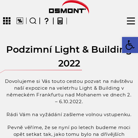
Op
Podzimní Light & Building
CZ
EN
DE
FR
FIN
2022
Dovolujeme si Vás touto cestou pozvat na návštěvu
naší expozice na veletrhu Light & Building v
německém Frankfurtu nad Mohanem ve dnech 2.
– 6.10.2022.
Rádi Vám na vyžádání zašleme volnou vstupenku.
Pevně věříme, že se nyní po letech budeme moci
opět setkat tak, jako tomu bylo na dřívějších