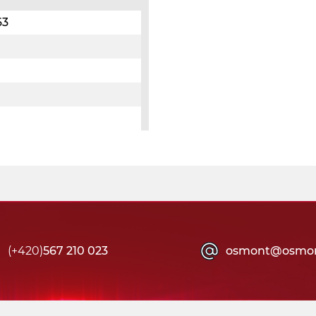
63
(+420)
567 210 023
osmont@osmon