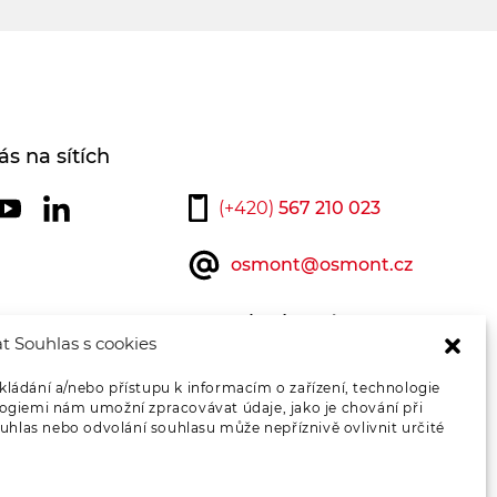
ás na sítích
(+420)
567 210 023
osmont@osmont.cz
Kontaktujte nás
t Souhlas s cookies
kládání a/nebo přístupu k informacím o zařízení, technologie
logiemi nám umožní zpracovávat údaje, jako je chování při
hlas nebo odvolání souhlasu může nepříznivě ovlivnit určité