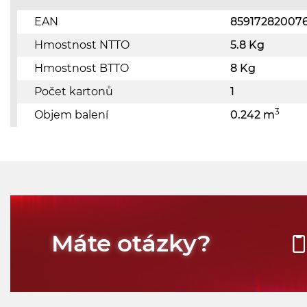
EAN
85917282007
Hmostnost NTTO
5.8 Kg
Hmostnost BTTO
8 Kg
Počet kartonů
1
3
Objem balení
0.242 m
Máte otázky?