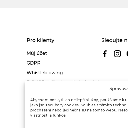
Pro klienty
Sledujte n
Můj účet
GDPR
Whistleblowing
E-SHOP – Všeobecné obchodní
Spravova
podmínky & reklamace
Reklamační řád OSMONT
Abychom poskytli co nejlepší služby, používáme k u
jako jsou soubory cookies. Souhlas s těmito techno
Kde koupit
procházení nebo jedinečná ID na tomto webu. Nesou
vlastnosti a funkce.
Odstoupení od smlouvy