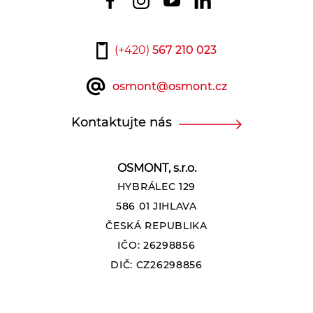
(+420)
567 210 023
osmont@osmont.cz
Kontaktujte nás
OSMONT, s.r.o.
HYBRÁLEC 129
586 01 JIHLAVA
ČESKÁ REPUBLIKA
IČO: 26298856
DIČ: CZ26298856