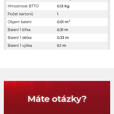
Hmostnost BTTO
0.13 Kg
Počet kartonů
1
3
Objem balení
0.01 m
Balení 1 šířka
0.31 m
Balení 1 délka
0.33 m
Balení 1 výška
0.1 m
Máte otázky?