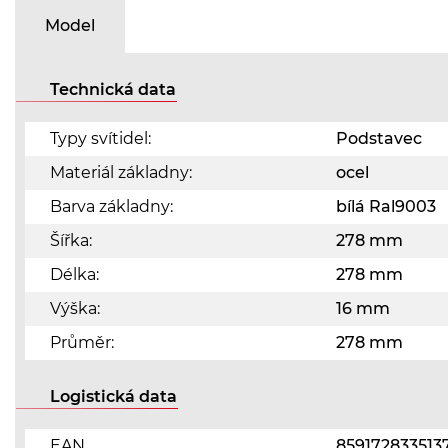
Model
Technická data
Typy svítidel:
Podstavec
Materiál základny:
ocel
Barva základny:
bílá Ral9003
Šířka:
278 mm
Délka:
278 mm
Výška:
16 mm
Průměr:
278 mm
Logistická data
EAN
859172833513