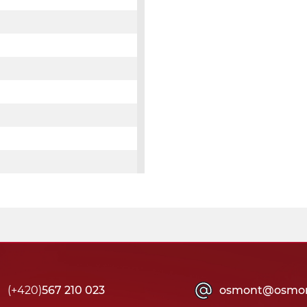
(+420)
567 210 023
osmont@osmon