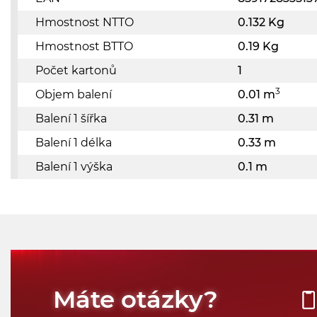
Hmostnost NTTO
0.132 Kg
Hmostnost BTTO
0.19 Kg
Počet kartonů
1
3
Objem balení
0.01 m
Balení 1 šířka
0.31 m
Balení 1 délka
0.33 m
Balení 1 výška
0.1 m
Máte otázky?