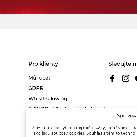
Pro klienty
Sledujte n
Můj účet
GDPR
Whistleblowing
E-SHOP – Všeobecné obchodní
Spravova
podmínky & reklamace
Reklamační řád OSMONT
Abychom poskytli co nejlepší služby, používáme k u
jako jsou soubory cookies. Souhlas s těmito techno