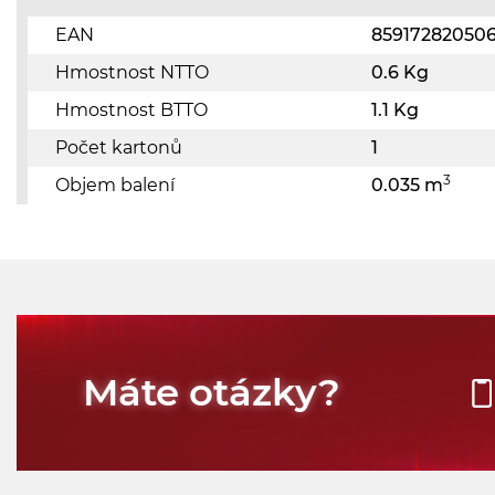
EAN
85917282050
Hmostnost NTTO
0.6 Kg
Hmostnost BTTO
1.1 Kg
Počet kartonů
1
3
Objem balení
0.035 m
Máte otázky?