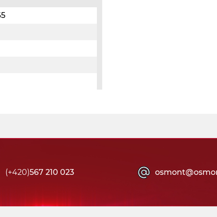
65
(+420)
567 210 023
osmont@osmon