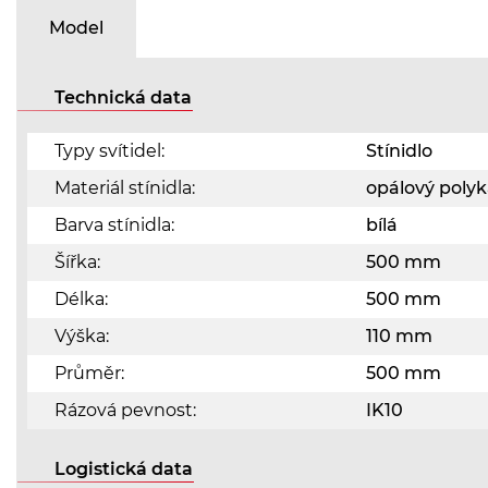
Model
Technická data
Typy svítidel:
Stínidlo
Materiál stínidla:
opálový poly
Barva stínidla:
bílá
Šířka:
500 mm
Délka:
500 mm
Výška:
110 mm
Průměr:
500 mm
Rázová pevnost:
IK10
Logistická data