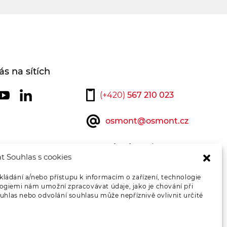
ás na sítích
(+420)
567 210 023
osmont@osmont.cz
Kontaktujte nás
t Souhlas s cookies
kládání a/nebo přístupu k informacím o zařízení, technologie
logiemi nám umožní zpracovávat údaje, jako je chování při
hlas nebo odvolání souhlasu může nepříznivě ovlivnit určité