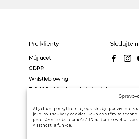
Pro klienty
Sledujte n
Můj účet
GDPR
Whistleblowing
E-SHOP – Všeobecné obchodní
Spravova
podmínky & reklamace
Reklamační řád OSMONT
Abychom poskytli co nejlepší služby, používáme k u
jako jsou soubory cookies. Souhlas s těmito techno
Kde koupit
procházení nebo jedinečná ID na tomto webu. Nesou
vlastnosti a funkce.
Odstoupení od smlouvy