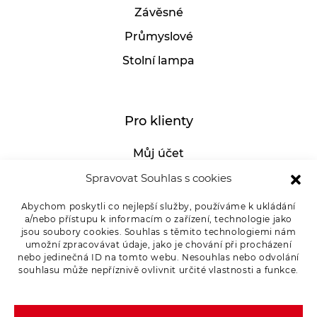
Závěsné
Průmyslové
Stolní lampa
Pro klienty
Můj účet
GDPR
Spravovat Souhlas s cookies
Whistleblowing
Abychom poskytli co nejlepší služby, používáme k ukládání
a/nebo přístupu k informacím o zařízení, technologie jako
E-SHOP – Všeobecné obchodní podmínky &
jsou soubory cookies. Souhlas s těmito technologiemi nám
reklamace
umožní zpracovávat údaje, jako je chování při procházení
nebo jedinečná ID na tomto webu. Nesouhlas nebo odvolání
Reklamační řád OSMONT
souhlasu může nepříznivě ovlivnit určité vlastnosti a funkce.
Kde koupit
Odstoupení od smlouvy