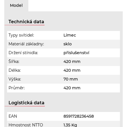
Model
Technická data
Typy svítidel:
Límec
Materiál základny:
sklo
Držení stínidla:
příslušenství
Šířka:
420 mm
Délka:
420 mm
Výška:
70 mm
Průměr:
420 mm
Logistická data
EAN
8591728236458
Hmostnost NTTO
1.35 Kg